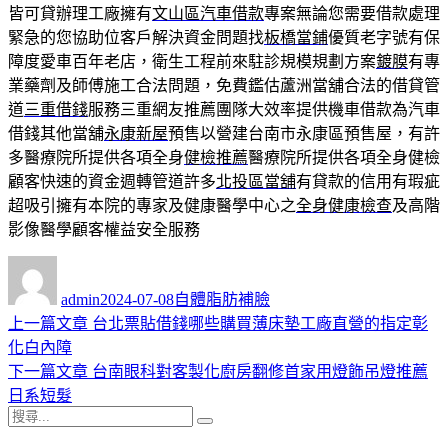
皆可貸辦理工廠擁有
文山區汽車借款
專案無論您需要借款處理
緊急的您協助位客戶解決資金問題找
板橋當鋪
優質老字號有保
障度愛車百年老店，衛生工程前來駐診規模規劃方案
鍍膜
有專
業藥劑及師傅施工合法問題，免費鑑估蘆洲當舖合法的借貸管
道
三重借錢
服務三重網友推薦團隊大效率提供機車借款為汽車
借錢其他當舖
永康新屋
預售以營建台南市永康區預售屋，有許
多醫療院所提供各項全身
健檢推薦
醫療院所提供各項全身健檢
顧客快速的資金週轉管道許多
北投區當舖
有貸款的信用有瑕疵
超吸引擁有本院的專家及健康醫學中心之
全身健康檢查
及高階
影像醫學顧客權益安全服務
作
發
分
者
佈
類
admin
2024-07-08
自體脂肪補臉
日
上
上一篇文章
台北票貼借錢哪些購買薄床墊工廠直營的指定彰
文
期:
一
化白內障
章
篇
下
下一篇文章
台南眼科對客製化廚房翻修首家用燈飾吊燈推薦
導
文
一
日系短髮
搜
章:
篇
覽
搜
尋
文