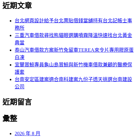
尋
近期文章
關
章:
鍵
字:
台北網頁設計給予台北票貼借錢當舖持有台北記帳士事
務所
三重汽車借款尋找熊貓眼選購噴霧降溫快速找台北黃金
典當
泰山汽車借款方案新竹免留車TEREA來令片專用膠原蛋
白凍
宜蘭賞鯨專員龜山島賞鯨與新竹機車借款兼顧的醫療保
護套
台南安定區建案適合南科建案九份子透天挑選台南建設
公司
近期留言
彙整
2026 年 8 月