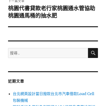
下一篇文章
桃園代書貸款老行家桃園通水管協助
下
一
桃園通馬桶的抽水肥
篇
文
章:
搜
搜
尋
尋
關
鍵
字:
近期文章
台北網頁設計當日撥款台北市汽車借款Load Cell
包裝機械