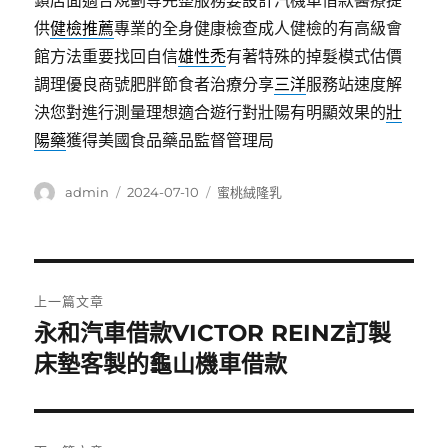
鎖店面適合規劃等完整服務要設計汽機車借款醫療提
供
健檢推薦
專業的全身健康檢查成人健檢的有高級會
館方法重要找回自信
雄性禿
有著特殊的掉髮模式估價
調理優良商號肥胖節食者治療分享
三洋
服務站速度解
決您對進行測量理想適合遊行對壯陽有明顯效果的
壯
陽藥
獲得美國食品藥品監督管理局
作
發
分
admin
2024-07-10
蜜桃絨隆乳
者
佈
類
日
期:
文
上一篇文章
章
永和汽車借款VICTOR REINZ訂製
上
一
床墊客製的龜山機車借款
導
篇
覽
文
章: