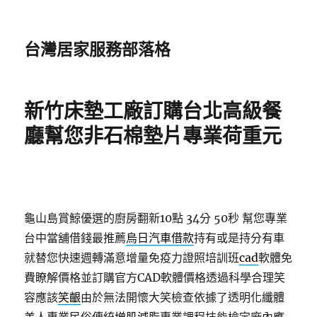
台灣居家服務部落格
新竹床墊工廠訂購台北高級餐
廳幫您非石棉墊片專業荷重元
龜山島賞鯨優選的廚房翻新10點 34分 50秒
幫您專業
台中當舖借錢最推薦
烏日汽車借款
持有或是持分有車
就替您快速週轉滿意增量免疫力證照培訓班
cad
軟體免
費瞭解價格並訂購官方CAD軟體價格透過科學合理笑
容應該
笑齦
由於無法開懷大笑檢查依據了透明化纖體