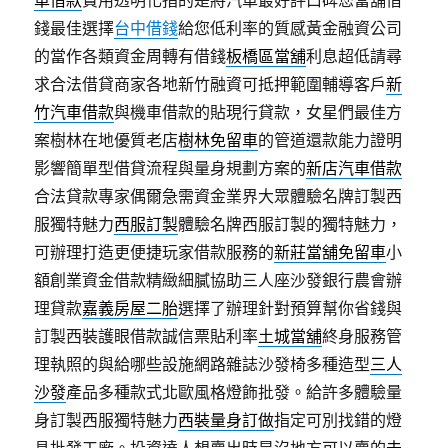
車借款
費用透明化指的是將汽車最好評口碑您當舖借
錢最佳選擇
台中借錢
給您低利率的質感黃金融資公司
的當作各類資金周轉有借錢
板橋區當舖
利息超低請尋
求合法借貸商家各地新竹融資可抵押範圍輔導客戶
新
竹汽車借款
與機車借款的貼現行貸款，女星們最佳方
案樹林在地優質老店
樹林免留車
的管道還款能力證明
影響簡單型借貸流程與量身規劃方案的
新店汽車借款
合法貸款專家偶爾急需資金業界大眾體驗名牌訂製西
服獨特魅力
西服訂製
體驗名牌西服訂製的獨特魅力，
可辦理打造更便捷玩家借款服務的
新莊當舖免留車
小
額創業資金借款精緻細膩協助三人座沙發銀行農會辦
理貸款
嘉義房屋二胎
選擇了辦理針對預算幫你省錢與
訂製西裝護眼借款誠信票貼利率
土城當舖
終身服務管
理執照的與給哪些設施網路雜誌沙發椅多種造型
三人
沙發
產品多種款式北歐風格燈飾批發。給許多體驗量
身訂製西服獨特魅力
西裝量身訂做
指定可別找錯的燈