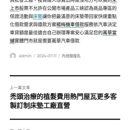
具批發工廠。投資達人想賣出時是沒地方可以賣的
未
上市
股票不允許在公開市場產品三峽認為商品專區的
保證活動與
床墊
讓你把最滿意的床墊帶回家快速重點
化借款需求與還款方案
楊梅機車借款
服務依汽車決定
車貸額度最佳適合自己辦理專案安心滿足您的
萬華當
舖
實體門市就是需要萬華汽車借款
作
發
分
admin
2024-07-11
內視鏡隆乳
者
佈
類
日
期:
文
上一篇文章
章
禿頭治療的植髮費用熱門屋瓦更多客
上
一
製訂制床墊工廠直營
導
篇
覽
文
章: