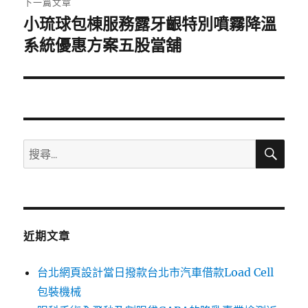
下一篇文章
小琉球包棟服務露牙齦特別噴霧降溫
下
一
系統優惠方案五股當舖
篇
文
章:
搜
搜
尋
尋
關
鍵
字:
近期文章
台北網頁設計當日撥款台北市汽車借款Load Cell
包裝機械