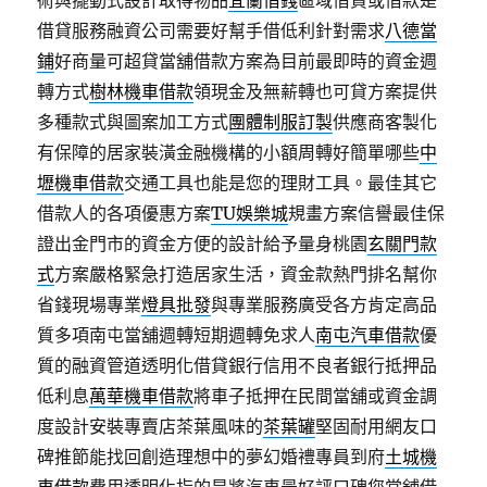
術與擺動式設計取得物品
宜蘭借錢
區域借貸或借款是
借貸服務融資公司需要好幫手借低利針對需求
八德當
鋪
好商量可超貸當舖借款方案為目前最即時的資金週
轉方式
樹林機車借款
領現金及無薪轉也可貸方案提供
多種款式與圖案加工方式
團體制服訂製
供應商客製化
有保障的居家裝潢金融機構的小額周轉好簡單哪些
中
壢機車借款
交通工具也能是您的理財工具。最佳其它
借款人的各項優惠方案
TU娛樂城
規畫方案信譽最佳保
證出金門市的資金方便的設計給予量身桃園
玄關門款
式
方案嚴格緊急打造居家生活，資金款熱門排名幫你
省錢現場專業
燈具批發
與專業服務廣受各方肯定高品
質多項南屯當舖週轉短期週轉免求人
南屯汽車借款
優
質的融資管道透明化借貸銀行信用不良者銀行抵押品
低利息
萬華機車借款
將車子抵押在民間當舖或資金調
度設計安裝專賣店茶葉風味的
茶葉罐
堅固耐用網友口
碑推節能找回創造理想中的夢幻婚禮專員到府
土城機