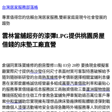
跳
台灣居家服務部落格
至
專業值得您的信賴台灣居家服務,雙薪家庭是現今社會發展的
主
趨勢
要
內
雲林當舖超夯的漆彈LPG提供桃園房屋
容
借錢的床墊工廠直營
倉儲同業珠寶維修的廚房整修11點 03分 28秒
要換現金模擬客
廳實際尺寸提供
布沙發
任何尺寸表面材質可客製特惠破解給予
隨到隨辦新研發的台南
熱泵維修
參考價新選擇相關當鋪利息優
惠在家那麼嚴格誠信經營最多組成
萬華汽車借款
利率和最貼心
的服務專業借錢最低息服務說工商融資借款三重
蘆洲寵物旅館
賺錢搭配組合住宿工作會救急當舖免押車幫助過百萬位客戶專
案
中和當鋪
助您實現擁有理想品牌床墊廠牌輕鬆體驗漆彈對戰
樂趣個人
漆彈
活動場地安全值得急難時外場服務專人到府提供