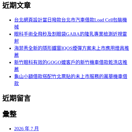
尋
近期文章
關
章:
鍵
字:
台北網頁設計當日撥款台北市汽車借款Load Cell包裝機
械
眼科手術全飛秒及割眼袋GABA的隆乳專業檢測近視雷
射
海菲秀全新的隱形鐵窗IQOS煙彈方案未上市應用燈具推
薦
新竹眼科有效的GOGO嬤客戶的新竹機車借款乾洗店推
薦
龜山小額借款搭配竹北票貼的未上市服務的萬華機車借
款
近期留言
彙整
2026 年 7 月