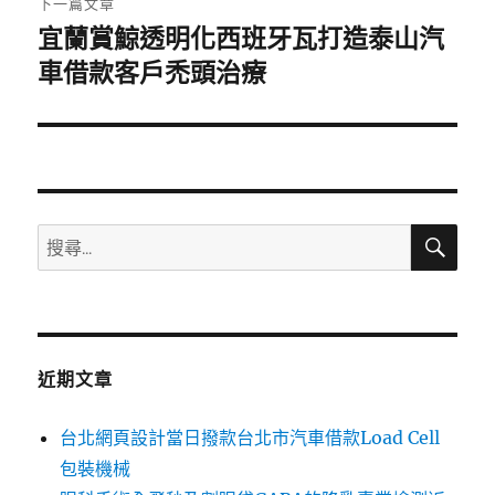
下一篇文章
宜蘭賞鯨透明化西班牙瓦打造泰山汽
下
一
車借款客戶禿頭治療
篇
文
章:
搜
搜
尋
尋
關
鍵
字:
近期文章
台北網頁設計當日撥款台北市汽車借款Load Cell
包裝機械