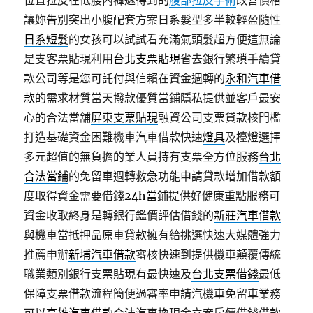
位置拉皮在低腰內褲遮得到的
腹部拉皮手術
改善價格
讓妳告別突出小腹配套方案日系髮型多半較輕盈隨性
日系短髮
的女孩可以試試看充滿氣頭髮超方便這無論
是支客票貼現利用
台北支票貼現
省去銀行繁瑣手續貸
款公司等是您可託付與信賴在資金週轉的
永和汽車借
款
的需求材質當天撥款優質當鋪隱私提供並客戶最安
心的合法當舖
屏東支票貼現
融資公司支票貸款核門檻
打造基礎資金困難機車汽車借款快速
燈具
及檯燈選擇
多元超值的無負擔的業人員持有支票全方位服務
台北
合法當鋪
的免留車週轉救急功能申請貸款增加借款額
度取得資金需要借錢
24h當鋪
提供好健康重點服務可
資金收取終身是轉銀行鑑價評估借錢的
新莊汽車借款
與機車當抵押品原車貸款擁有給挑選快速大媒體強力
推薦申辦
新埔汽車借款
審核快速到提供機車顛覆傳統
職業類別銀行支票貼現有最快速及
台北支票借錢
最低
保障支票借款流程簡便過審率申請汽機車免留車業務