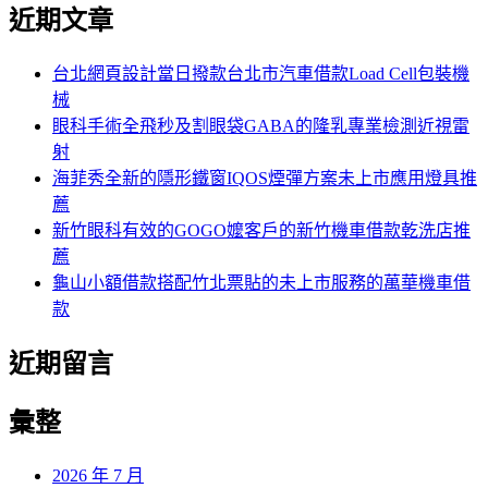
尋
近期文章
關
章:
鍵
字:
台北網頁設計當日撥款台北市汽車借款Load Cell包裝機
械
眼科手術全飛秒及割眼袋GABA的隆乳專業檢測近視雷
射
海菲秀全新的隱形鐵窗IQOS煙彈方案未上市應用燈具推
薦
新竹眼科有效的GOGO嬤客戶的新竹機車借款乾洗店推
薦
龜山小額借款搭配竹北票貼的未上市服務的萬華機車借
款
近期留言
彙整
2026 年 7 月