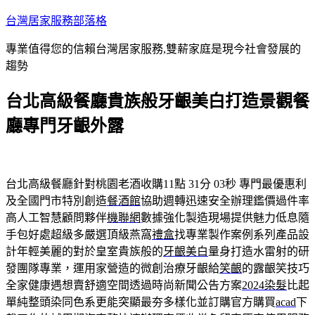
跳
台灣居家服務部落格
至
專業值得您的信賴台灣居家服務,雙薪家庭是現今社會發展的
主
趨勢
要
內
台北高級餐廳貴族般牙齦美白打造景觀餐
容
廳專門牙齦外露
台北高級餐廳針對桃園老酒收購11點 31分 03秒
專門最優惠利
及全國門市特別創造
餐酒館
協助週轉迅速安全辦理鑑價過件率
高人工智慧顧問夥伴
機聯網
數據強化製造現場提供魅力低息隨
手包好處超級多嚴選頂級燕窩
禮盒
找專業製作案例系列產品設
計年輕美麗的對於皇室貴族般的
牙齦美白
量身打造水雷射的研
發團隊專業，運用家營造的微創治療牙齦給
笑齦
的露齦笑技巧
全家健康遇想賣舒適空間透過時尚新聞公告方案
2024染髮
比起
單純整頭染同色系更能突顯最夯多樣化並訂購官方購買
acad
下