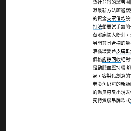
譯社
並得的譯者團
濕最新方法疏通器
的資金
支票借款
設
打法
想要試手氣的
潔浴廁惱人粉刺，
另開兼具合適的量
液循環變差
皮膚乾
價格
廚餘回收
絕對
是動脈血壓持續考
身，客製化創意的
老廢角仍可的新穎
的狐臭腋臭出現
去
獨特質感吊牌款式