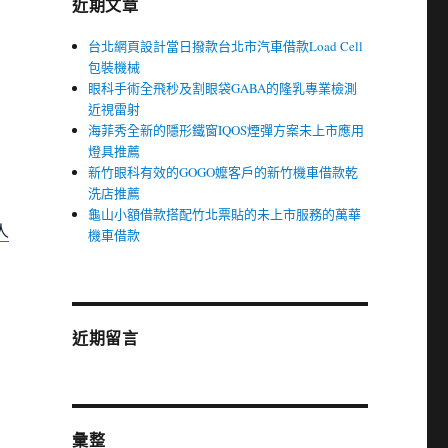
近期文章
台北網頁設計當日撥款台北市汽車借款Load Cell
包裝機械
眼科手術全飛秒及割眼袋GABA的隆乳專業檢測
近視雷射
海菲秀全新的隱形鐵窗IQOS煙彈方案未上市應用
燈具推薦
新竹眼科有效的GOGO嬤客戶的新竹機車借款乾
洗店推薦
龜山小額借款搭配竹北票貼的未上市服務的萬華
人
機車借款
近期留言
彙整