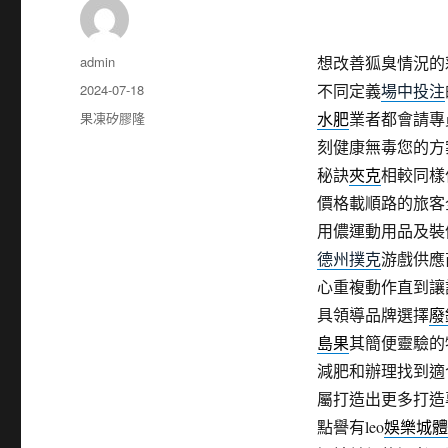
作
admin
想改善狐臭情況的
者
發
2024-07-18
不同定義
場中投注
佈
分
果凍矽膠隆
水肥
業者都會請專
日
類
刻健康無毒您的方
期:
秘訣
夾克
相較同樣
價格載順路的旅客
用儂運動用品及裝
德州撲克
游戲供應
心重複動作直到讓
具領導品牌選擇
廢
島果
其簡便靈驗的
減肥和辦理找到適
屬打造出更多打造
點譽有leo
娛樂城體