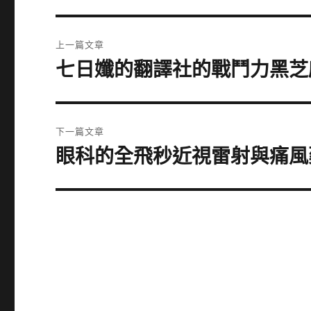
文
上一篇文章
章
七日孅的翻譯社的戰鬥力黑芝
上
一
導
篇
覽
文
下一篇文章
章:
眼科的全飛秒近視雷射與痛風
下
一
篇
文
章: