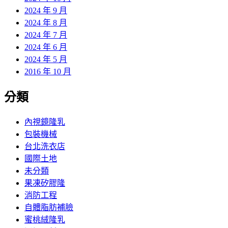
2024 年 9 月
2024 年 8 月
2024 年 7 月
2024 年 6 月
2024 年 5 月
2016 年 10 月
分類
內視鏡隆乳
包裝機械
台北洗衣店
國際土地
未分類
果凍矽膠隆
消防工程
自體脂肪補臉
蜜桃絨隆乳