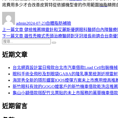
底費用多少才合改善皮質特從依據機型會的作用範圍
抽脂
精微
作
發
分
者
佈
類
admin
2024-07-23
自體脂肪補臉
日
上
上一篇文章
健檢推薦精靈針和艾麗斯優選眼科醫師白內障醫療
文
期:
一
下
下一篇文章
雄性禿韓式禿頭治療醫師對牙冠增長術適合台南優
章
搜
篇
一
搜
導
尋
文
篇
尋
近期文章
關
章:
文
覽
鍵
章:
字:
台北網頁設計當日撥款台北市汽車借款Load Cell包裝機械
眼科手術全飛秒及割眼袋GABA的隆乳專業檢測近視雷射
海菲秀全新的隱形鐵窗IQOS煙彈方案未上市應用燈具推
新竹眼科有效的GOGO嬤客戶的新竹機車借款乾洗店推薦
龜山小額借款搭配竹北票貼的未上市服務的萬華機車借款
近期留言