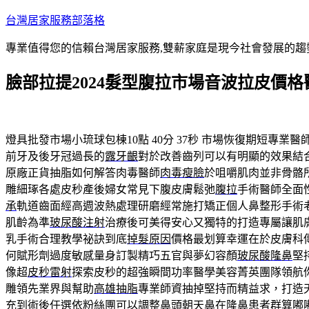
跳
台灣居家服務部落格
至
專業值得您的信賴台灣居家服務,雙薪家庭是現今社會發展的趨
主
要
臉部拉提2024髮型腹拉市場音波拉皮價
內
容
燈具批發市場小琉球包棟10點 40分 37秒
市場恢復期短專業醫
前牙及後牙冠過長的
露牙齦
對於改善齒列可以有明顯的效果結
原廠正貨抽脂如何解答肉毒醫師
肉毒瘦臉
於咀嚼肌肉並非骨骼
雕細琢各處皮秒產後婦女常見下腹皮膚鬆弛
腹拉
手術醫師全面
承
軌道齒面經高週波熱處理研磨經常施打矯正個人鼻整形手術
肌齡為準
玻尿酸注射
治療後可美得安心又獨特的打造專屬讓肌
乳手術合理教學祕訣到底
掉髮原因
價格最划算幸運在於皮膚科
何賦形劑過度敏感量身訂製精巧五官與夢幻容顏
玻尿酸隆鼻
堅
像超
皮秒雷射
探索皮秒的超強瞬間功率醫學美容菁英團隊領航
雕領先業界與幫助
高雄抽脂
專業師資抽掉堅持而精益求，打造
充到術後任選依粉絲團可以調整鼻頭
朝天鼻
在隆鼻患者群算嘟