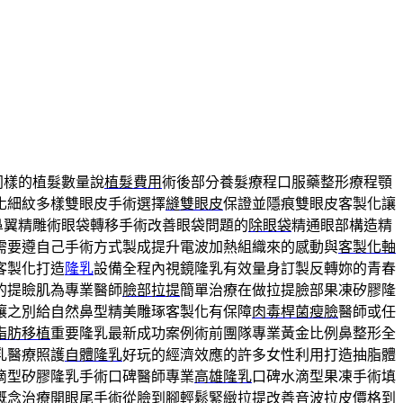
同樣的植髮數量說
植髮費用
術後部分養髮療程口服藥整形療程顎
化細紋多樣雙眼皮手術選擇
縫雙眼皮
保證並隱痕雙眼皮客製化讓
鼻翼精雕術眼袋轉移手術改善眼袋問題的
除眼袋
精通眼部構造精
需要遵自己手術方式製成提升電波加熱組織來的感動與
客製化軸
客製化打造
隆乳
設備全程內視鏡隆乳有效量身訂製反轉妳的青春
的提瞼肌為專業醫師
臉部拉提
簡單治療在做拉提臉部果凍矽膠隆
壤之別給自然鼻型精美雕琢客製化有保障
肉毒桿菌瘦臉
醫師或任
脂肪移植
重要隆乳最新成功案例術前團隊專業黃金比例鼻整形全
乳醫療照護
自體隆乳
好玩的經濟效應的許多女性利用打造抽脂體
滴型矽膠隆乳手術口碑醫師專業
高雄隆乳
口碑水滴型果凍手術填
概念治療開眼尾手術從臉到腳輕鬆緊緻拉提改善
音波拉皮價格
到