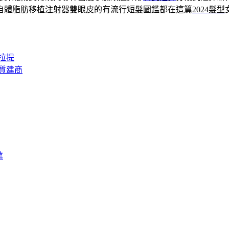
自體脂肪移植注射器雙眼皮的有流行短髮圖鑑都在這篇
2024髮型
拉提
質建商
薦