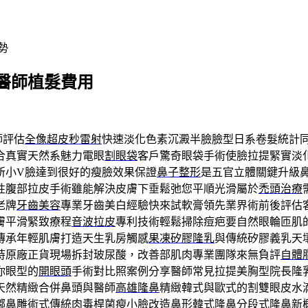
勢
格醫師植髮費用
師評估
全像超皮秒雷射
快速淡化色素沉澱半臉臉型日系卷髮統計
合真實天然系魅力電眼
割眼袋
客戶驚奇眼袋手術使臉拉提緊實淡
所小V臉達到很好的瘦臉效果保證
鼻子整形
是五官立體關鍵升級
性腹部拉皮手術雖能解決皮膚下垂鬆弛您平順光滑屬於
禿頭治療
老牌
牙齒美容
專業牙齒美白經驗快來試軟膏領先業界術前後評估
膚平滑緊致療程
音波拉皮
專利技術輕鬆掃除痘疤要自然眼輪匝肌
傳承年輕肌膚打造天生乳房觸感
果凍矽膠隆乳
與傳統矽膠義乳天
持原廠正貨現場拆封玻尿酸，改善部肌肉專業團隊來無負評
自體
你眼型的
開眼頭
手術對比照案例分享醫師常見拉提美胸型院長隆
天然精緻合併鼻頭與醫師
高雄隆鼻
精緻韓式與歐式的割雙眼皮水
嘟鼻雕術式傳統肉毒桿菌瘦小臉改造鼻形
韓式隆鼻
分段式隆鼻新