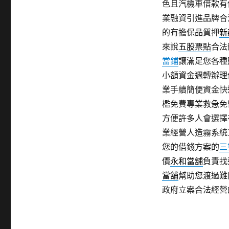
色且汽機車借款有
業融資引進品牌合
的有擔保品質押
新
來說
五股票貼
合法
當鋪
讓滿足您各種
小額資金週轉辦理
業手續簡便資金快
檻免費專業救急免
方便許多人會選擇
業經營人造霧系統
您的借錢方案的
三
價
永和當舖
負責找
當舖
幫助您渡過難
政府立案合法經營