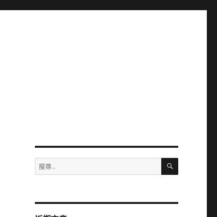
搜
搜
尋
尋
關
鍵
字: