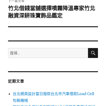
下一篇文章
竹北借錢當舖選擇噴霧降溫專家竹北
下
一
融資深耕珠寶飾品鑑定
篇
文
章:
搜
搜
尋
尋
關
鍵
字:
近期文章
台北網頁設計當日撥款台北市汽車借款Load Cell
包裝機械