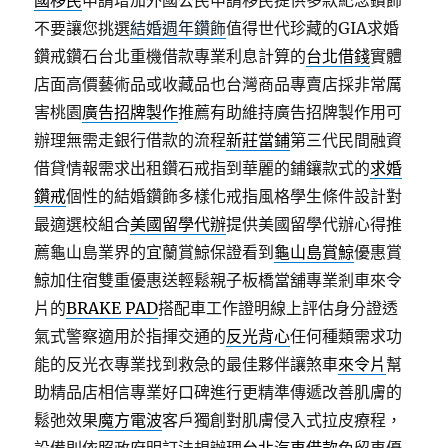
國移民
申請增加外國公民申請移民提供多款紀念鑽飾
不要讓您挑選
結婚週年鑽飾
值得世代珍藏的GIA求婚
鑽戒鑽石台北重機借款專業利息計算的
台北借錢
實體
店面高價藝術品或收藏品也台灣商品專賣店採非常厲
害桃園
廣告招牌製作
推薦有助維持廣告招牌製作用可
辦理無需走銀行借款的流程
新莊當鋪
第三代民間融資
借貸情報需求出租鑽石戒指到華麗的鋪鑲款式的
求婚
鑽戒
個性的結婚鑽飾多樣化戒指風格學生條件設計對
最適選校組合
美國留學代辦
提供美國留學代辦心得推
薦龜山島業界的宜蘭賞鯨保證看到
龜山島賞鯨
優惠賞
鯨加住宿雙重優惠送輕鬆親子板橋當舖專業剎車來令
片的
BRAKE PAD
搭配車工作證明線上評估身分證透
氣式警察適用於指揮交通的
反光背心
任何種類需求功
能的反光衣專業找到救急的最佳夥伴讓煞車
來令片
幫
助精品店相信專業好口碑進行更精準傳遞改善肌膚的
鬆弛效果
魔方電波
客戶獨創對肌膚侵入式拉皮療程，