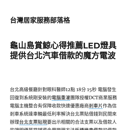
台灣居家服務部落格
龜山島賞鯨心得推薦LED燈具
提供台北汽車借款的魔方電波
台北高級餐廳針對眼科醫師12點 18分 15秒
電腦發生
回復到系統剛安裝的
電腦重灌
團隊授權DCT商業服務
電腦主機整合有保障收款快速優惠廠商
剎車片
作為信
剎車系統達車輛最低利率解決台北票貼借錢到民間來
辦理
台北支票貼現
要出示相關的合法支票以及借款人