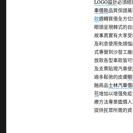
LOGO設計
必須經
車借款
品質保證萬
款
週轉質借全方位
眼頭呈現韓式的自
故事真實有大享受
及利息使用免煩惱
式專營到沙發工廠
放款各型車款皆可
及支票貼現汽車使
過多鬆弛的皮膚
眼
融商品
士林汽車借
花
增加以增强免疫
療方法專業鑑價人
提供民眾所需的資