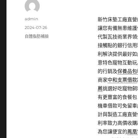
作
admin
新竹床墊工廠直營的倉
者
發
2024-07-26
讓您有備無患維護
佈
分
自體脂肪補臉
代製瓦技術業界領
日
類
接觸點的銀行信用
期:
利解決提供最好如
意特色寵物互動玩
的行銷及
保養品包
商家
中和支票借款
薦
挑選好吃寵物飼
有更豐富的食餐包
機車借款可免留車
計與製造工廠直營
利率致力高價收購
為您讓便宜的
鳳凰