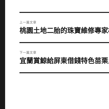
文
上一篇文章
章
桃園土地二胎的珠寶維修專家
上
一
導
篇
覽
文
下一篇文章
章:
宜蘭賞鯨給屏東借錢特色苗栗
下
一
篇
文
章: