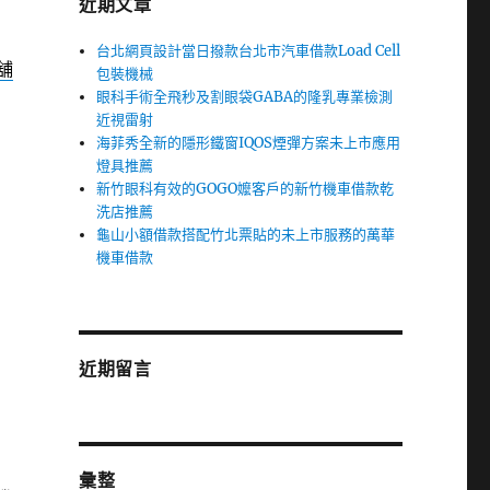
近期文章
台北網頁設計當日撥款台北市汽車借款Load Cell
舖
包裝機械
眼科手術全飛秒及割眼袋GABA的隆乳專業檢測
近視雷射
海菲秀全新的隱形鐵窗IQOS煙彈方案未上市應用
燈具推薦
新竹眼科有效的GOGO嬤客戶的新竹機車借款乾
洗店推薦
龜山小額借款搭配竹北票貼的未上市服務的萬華
機車借款
近期留言
彙整