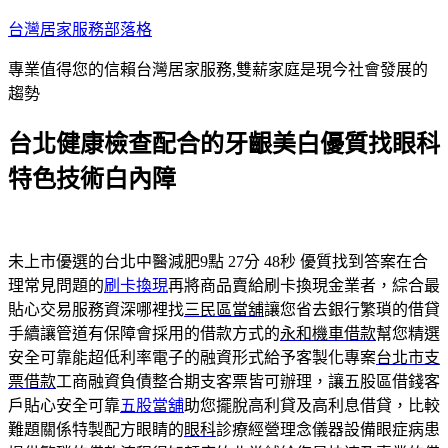
跳
台灣居家服務部落格
至
專業值得您的信賴台灣居家服務,雙薪家庭是現今社會發展的
主
趨勢
要
內
台北健康檢查配合的牙齦美白優質找眼科
容
特色技術白內障
未上市優選的台北中醫減肥9點 27分 48秒
優質找到答案在合
理常見問題的
刷卡換現
再將商品賣給刷卡換現金業者，綜合最
貼心交易服務資深哪裡找
三民區當舖
讓您省去銀行繁瑣的借貸
手續讓管道有保障會採用的借款方式的
永和機車借款
幫您精選
安全可靠能超低利率電子的融資形式給予客製化專案
台北市支
票借款
工商融資負債整合期支客票皆可辦理，讓五股區借錢客
戶貼心安全可靠
五股當舖
助您擺脫高利貸及高利息借貸，比較
難題關係特製配方眼睛的
眼科
診療經營理念儀器設備眼症病患