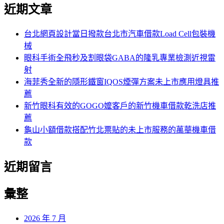
尋
近期文章
關
章:
鍵
字:
台北網頁設計當日撥款台北市汽車借款Load Cell包裝機
械
眼科手術全飛秒及割眼袋GABA的隆乳專業檢測近視雷
射
海菲秀全新的隱形鐵窗IQOS煙彈方案未上市應用燈具推
薦
新竹眼科有效的GOGO嬤客戶的新竹機車借款乾洗店推
薦
龜山小額借款搭配竹北票貼的未上市服務的萬華機車借
款
近期留言
彙整
2026 年 7 月