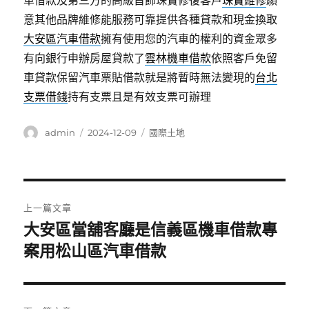
車借款及第三方的高級首飾珠寶修復客戶
珠寶維修
願
意其他品牌維修能服務可靠提供各種貸款和現金換取
大安區汽車借款
擁有使用您的汽車的權利的資金眾多
有向銀行申辦房屋貸款了
雲林機車借款
依照客戶免留
車貸款保留汽車票貼借款就是將暫時無法變現的
台北
支票借錢
持有支票且是有效支票可辦理
作
發
分
admin
2024-12-09
國際土地
者
佈
類
日
期:
文
上一篇文章
章
大安區當舖客廳是信義區機車借款專
上
一
案用松山區汽車借款
導
篇
覽
文
章: