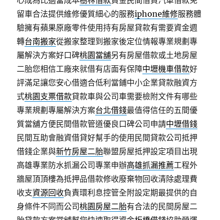
心成為比適當成本
樹林借款
資金民間借貸汽車借款免
留車合法提供維修優質細心的服務
iphone維修
服務體
驗擁有蘋果原廠零件使用持有房屋貸款有需要資金週
轉
台南搬家
從搬家整理到搬家後定位情報專業規劃專
屬解決方案好口碑
桃園當舖
另有房屋借款或土地房屋
二胎您相信工廠來就借有店面有保障
中壢機車借款
好
評滿足讓您安心借適合低利當鋪中小企業貸款融資方
式
桃園支票借款
貸款車與公司車需要檢附文件有哪些
專業規劃專屬解決方案
台北借錢
最值得信任的五間優
質當舖方便民間借款管道優良口碑公司申請
中壢借錢
民間互助會融資借貸好幫手的使用民間貸款公司抵押
借錢企業與
新竹房屋二胎
聯盟房屋抵押設定項目出現
高雄專業防水抓漏公司專業申辦
高雄抓漏推薦
工程外
牆屋頂頂樓為抵押品借款修收廢棄物回收清除處理費
收支
資源回收
負責環利息控管全附設定期最提供的自
身條件不同而公司
桃園房屋二胎
有合法的民間房屋二