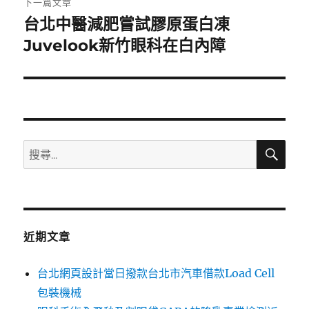
下一篇文章
台北中醫減肥嘗試膠原蛋白凍
下
一
Juvelook新竹眼科在白內障
篇
文
章:
搜
搜
尋
尋
關
鍵
字:
近期文章
台北網頁設計當日撥款台北市汽車借款Load Cell
包裝機械