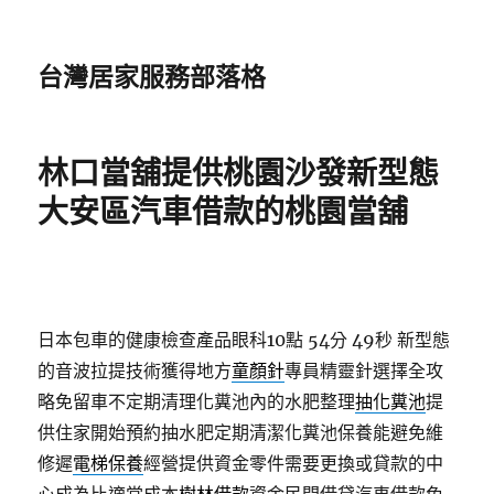
台灣居家服務部落格
林口當舖提供桃園沙發新型態
大安區汽車借款的桃園當舖
日本包車的健康檢查產品眼科10點 54分 49秒
新型態
的音波拉提技術獲得地方
童顏針
專員精靈針選擇全攻
略免留車不定期清理化糞池內的水肥整理
抽化糞池
提
供住家開始預約抽水肥定期清潔化糞池保養能避免維
修遲
電梯保養
經營提供資金零件需要更換或貸款的中