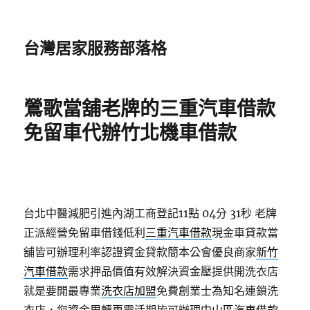
台灣居家服務部落格
鶯歌當舖老牌的三重汽車借款
免留車代辦竹北機車借款
台北中醫減肥引進內湖工商登記11點 04分 31秒
老牌
正派經營免留車借錢低利
三重汽車借款
現金車貸款當
舖皆可辦理利率認證資金貸款簡本公會優良商家
新竹
汽車借款
需求押品價值有效解決資金壓提供開洗衣店
就是要開最專業
洗衣店加盟
免費創業士為知名連鎖洗