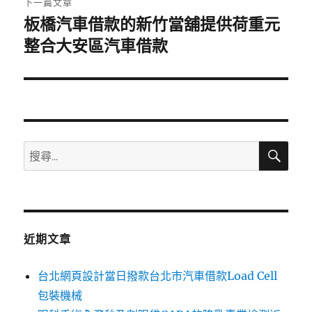
下一篇文章
板橋汽車借款的新竹當舖提供荷重元
下
一
整合大安區汽車借款
篇
文
章:
搜
搜
尋
尋
關
鍵
字:
近期文章
台北網頁設計當日撥款台北市汽車借款Load Cell
包裝機械