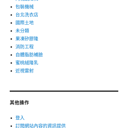
包裝機械
台北洗衣店
國際土地
未分類
果凍矽膠隆
消防工程
自體脂肪補臉
蜜桃絨隆乳
近視雷射
其他操作
登入
訂閱網站內容的資訊提供