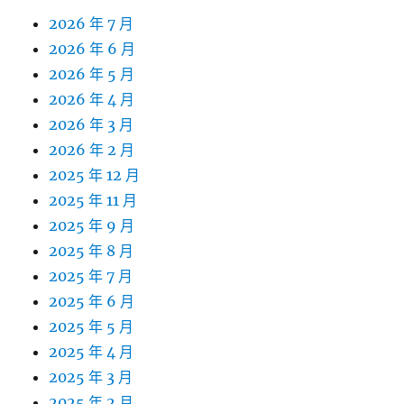
2026 年 7 月
2026 年 6 月
2026 年 5 月
2026 年 4 月
2026 年 3 月
2026 年 2 月
2025 年 12 月
2025 年 11 月
2025 年 9 月
2025 年 8 月
2025 年 7 月
2025 年 6 月
2025 年 5 月
2025 年 4 月
2025 年 3 月
2025 年 2 月