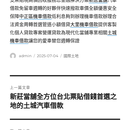
支票貼現高價回收服務您金融解決方案
新店當舖
汽車
借款免留車週轉的好夥伴快速撥款車價全額優惠安全
保障
中正區機車借款
低利息夠到辦理機車借款辦理合
法資金周轉首選管道小額借貸
大里機車借款
提供客製
化個人貸款專案營運貸款為現代化當鋪專業相關
土城
機車借款
讓您的愛車替您週轉保證
作
發
分
admin
2025-07-04
國際土地
者
佈
類
日
期:
文
上一篇文章
章
新莊當舖全方位台北票貼借錢首選之
上
一
地的土城汽車借款
導
篇
覽
文
章: