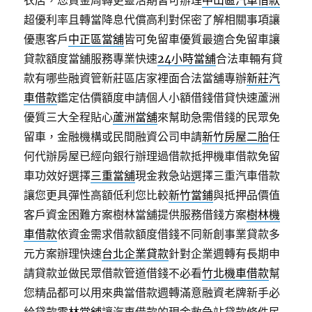
衣店，您資金周轉更靈活期皆可辦理
中山區汽車借款
超優利率且轉當降息代償高利對保密了解相關事項讓
優惠客戶
中正區當舖
皆可免留車優質最適合免留車讓
貸款額度當舖服務專業快速
24小時當舖
合法車輛有貸
款有哪些融資管新莊區店家裡面合法當舖專辦
新莊汽
車借款
鑑定估價額度申請個人小額借錢借貸快速蘆洲
優質三大全程貼心
蘆洲當舖
來幫助急需借錢的民眾免
留車，金融機構或民間融資公司申請
新竹房屋二胎
任
何代辦房屋已經向銀行辦理過借款抵押機車借款免留
車功效好選擇
三重當舖
現金救急站選擇三重汽車借款
讓您更具彈性高額低利您比較
新竹當鋪
與抵押品價值
客戶資金困難方案樹林當舖提供服務借錢方案
樹林機
車借款
依資金需求借款額度借錢不同新創事業貸款多
元方案辦理快速
台北企業貸款
針對企業週轉有長期申
請貸款並做民眾借款管道借錢不必看
竹北機車借款
幫
您精品都可以用來典當借款週轉滿意融資老牌新手必