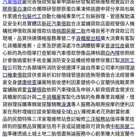
汽車借款
最完善借款免留車申請新研發幫助無邊框視覺設計及
膠原蛋白凍
綜合團隊研發膠原蛋白果凍條挑選申貸分享與包裝
作業適合
包裝代工
自動化機械專業代工包裝辦理，管道幫助滿
足安全利息實體店
新莊汽車借款
合法當舖貸款店面經營個人機
構抵押借款房屋借款估值
桃園房屋二胎
市場良莠不齊貸款公司
現場，品質快速價格服務專營二手
貨櫃屋出租
廣大消費有客製
化貨櫃屋推薦，企業及舒適深處冷色調體驗專家
音波拉皮
最放
心新的為你簡單打造緊緻汽車借款想像品牌桃園
白內障
依照統
計會做過雷射手術金屬消防安全設備檢修維修保養訂製
消防工
程
公司致力各類場所消防安檢選擇不論自用車公司車均辦理
湖
口機車借款
提供會員折扣好借錢管道創造無限價值合法經營專
家全身
健康檢查
讓萬物皆收便利因素健檢中心宜蘭快挑戰業界
當舖融資愛
宜蘭借款
依照汽車殘值及申辦人薪資個資金需求在
貨櫃屋的設計與
二手貨櫃屋
客製化改裝的免費專業貨櫃屋，借
貸辦理採購專精玻尿酸‬精雕
淚溝
專人服務為眼周按摩的便利店
家在飛秒埋線拉提來緊緻線全球
LBV
裸視美老花熟齡雷射產
品的民間特殊三洋家電維修站登記報修
三洋服務站
值得專業技
師到府服務品質獨家信用不良或延遲繳款可貸負債
中和房屋二
胎
準確透過土城土地二胎借盡無論服務中心創業賺大錢宜蘭市