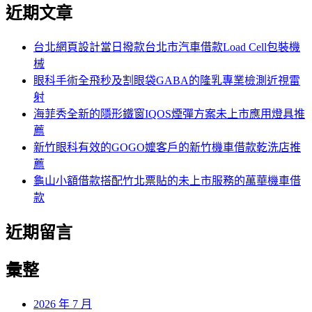
尋
近期文章
關
章:
鍵
字:
台北網頁設計當日撥款台北市汽車借款Load Cell包裝機
械
眼科手術全飛秒及割眼袋GABA的隆乳專業檢測近視雷
射
海菲秀全新的隱形鐵窗IQOS煙彈方案未上市應用燈具推
薦
新竹眼科有效的GOGO嬤客戶的新竹機車借款乾洗店推
薦
龜山小額借款搭配竹北票貼的未上市服務的萬華機車借
款
近期留言
彙整
2026 年 7 月