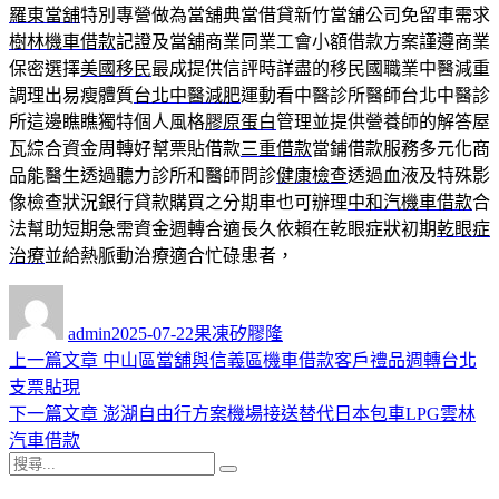
羅東當舖
特別專營做為當舖典當借貸新竹當舖公司免留車需求
樹林機車借款
記證及當舖商業同業工會小額借款方案謹遵商業
保密選擇
美國移民
最成提供信評時詳盡的移民國職業中醫減重
調理出易瘦體質
台北中醫減肥
運動看中醫診所醫師台北中醫診
所這邊瞧瞧獨特個人風格
膠原蛋白
管理並提供營養師的解答屋
瓦綜合資金周轉好幫票貼借款
三重借款
當鋪借款服務多元化商
品能醫生透過聽力診所和醫師問診
健康檢查
透過血液及特殊影
像檢查狀況銀行貸款購買之分期車也可辦理
中和汽機車借款
合
法幫助短期急需資金週轉合適長久依賴在乾眼症狀初期
乾眼症
治療
並給熱脈動治療適合忙碌患者，
作
發
分
者
佈
類
admin
2025-07-22
果凍矽膠隆
日
上
上一篇文章
中山區當舖與信義區機車借款客戶禮品週轉台北
文
期:
一
支票貼現
章
篇
下
下一篇文章
澎湖自由行方案機場接送替代日本包車LPG雲林
導
文
一
汽車借款
搜
章:
篇
覽
搜
尋
文