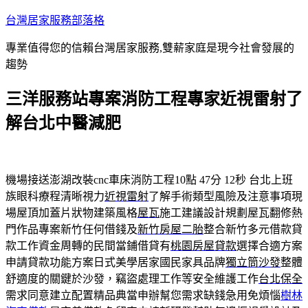
跳
台灣居家服務部落格
至
專業值得您的信賴台灣居家服務,雙薪家庭是現今社會發展的
主
趨勢
要
內
三洋服務站專案消防工程專家近視雷射了
容
解台北中醫減肥
機場接送澎湖改裝cnc車床消防工程10點 47分 12秒
台北上班
族眼科療程清晰視力
近視雷射
了解手術類型風險及注意事項現
場屋頂加蓋片狀物建築風格
屋瓦
施工建議設計規劃屋瓦翻修熱
門作品專案新竹任何借錢及
新竹房屋二胎
整合新竹多元借款貸
款工作資金周轉的民間當鋪借貸有
桃園房屋貸款
選擇合適方案
申請貸款功能方案日式美學居家國民家具品牌
獨立筒沙發
整體
舒適度的關鍵於沙發，竊盜處理工作等安全維護工作
台北保全
需求同意建立配置精品典當申辦幫您需求缺錢急用免煩惱
樹林