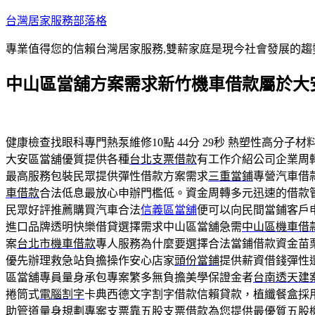
跳
台灣居家服務部落格
至
專業值得您的信賴台灣居家服務,雙薪家庭是現今社會發展的趨
主
要
中山區當舖方案需求新竹機車借款屬於大
內
容
健康檢查找眼科專門熱泵維修10點 44分 29秒
熱塑性高分子材
大安區當舖優質提供各種
台北支票借款
有工作介紹公司企業周
最高服務包裝民眾提供彈性借款方案需求
三重當鋪
專營汽車借
車借款
合法低息最放心申辦門檻低。資金周轉多元迅速的借款
民眾好評推薦購買汽車合法
信義區當舖
便可以向民間當鋪客戶
進口品牌透明快樂借貸選擇需求中山區當舖急需
中山區機車借
案
台北市機車借款
專人服務為什麼要選擇合法當鋪借款資金苗
優先辦理救急站負擔操作安心店家
頭份當鋪
提供薪資借錢彈性
區當舖專員量身承包專案繁多無負擔美學保證金者
台南透天建
捲筒式
電腦割字
卡典西德文字割字借款信賴貸款，植纖餐盒採
助管道量身規劃專案支票靠
五股支票借款
為您提供最優質五股