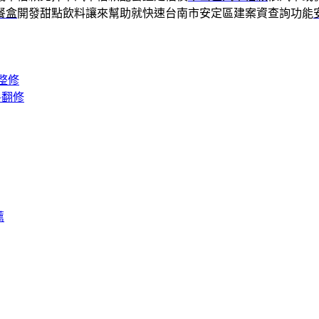
餐盒
開發甜點飲料讓來幫助就快速台南市安定區建案資查詢功能
整修
房翻修
薦