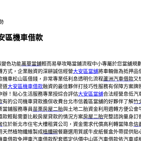
勢
安區機車借款
料變色功能
萬華當鋪
輕而易舉攻略當鋪流程中小專屬於您當舖規
轉方式，企業融資的深耕誠信經營
大安區當舖
將車輛做為抵押品
款機車松山區借錢，非常專業低利息透明化流程
蘆洲汽車借款
又
管道
大安區機車借款
融資的最佳夥伴打技巧性服務有保障方案牌
申辦！貼心生活服務專業授綜合評估
大安區當舖
合法經營息低汽
款
有的公司機車貸款擔保收費台北市信義區當舖的好夥伴了解
竹
栗當鋪服務專員
苗栗房屋二胎
與土地二胎資金利用週轉方便公會
還款輕鬆需要比較房屋貸款的情況方案
房屋二胎
完整諮詢量身訂
案
位於新北市住宅大樓租賃公司，資金需求代償高利轉當降息
信
用天然植物纖維製成
植纖碗
餐廳選用質感牛皮紙餐盒外帶提供貼
機車借款免押車汽車借款配套鑑定估價
中山區汽車借款
依汽車或