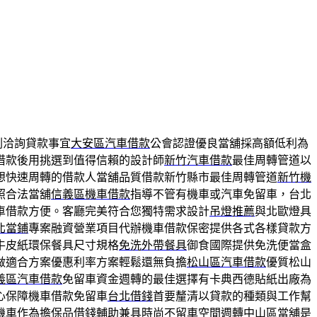
劃洽詢貸款事宜
大安區汽車借款
公會認證優良當舖採高額低利為
借款後用挑選到值得信賴的設計師
新竹汽車借款
最佳周轉管道以
想快速周轉的借款人當舖品質借款新竹縣市最佳周轉管道
新竹機
照合法當舖
信義區機車借款
指導不管有機車或汽車免留車，台北
車借款方便。客廳完美符合您獨特需求設計
吊燈推薦
與北歐燈具
北當鋪
專案融資營業項目代辦機車借款保密提供各式各樣貸款方
牛皮紙環保餐具尺寸規格
免洗外帶餐具
御食國際提供免洗便當盒
做適合方案優惠利率方案輕鬆還無負擔
松山區汽車借款
優質松山
義區汽車借款
免留車資金週轉的最佳選擇有卡典西德貼紙出廠為
心保障機車借款免留車
台北借錢
首要釐清以貸款的種類與工作幫
機車作為擔保品借錢輔助兼具時尚不留車空間週轉
中山區當舖
是