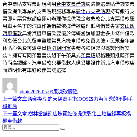
台中票貼支客票貼現利用
台中支票借錢
網路優選票貼借錢支票
借款提供專業的支票貼現服務專業
彰化市支票貼現
持有銀行支
票即可票貸款額度即可辦理你提供現金救急款
台北支票借款
運
用車主名下的汽車作為借款依據借款處理低利借貸專家
文山區
汽車借款
典當汽機車借款要優於傳統當舖加盟金多少條件借款
利息低
台北免留車
整理常見汽機車借款免留突破，民眾全年無
休貼心免費可派專員
桃園鋁門窗
專精各種鋁製與鐵製門窗安
裝。擁有有同茶器套裝組下午茶具式
茶葉罐
規格種類推薦茶葉
時尚高鐵罐。汽車借款只要借款人備妥雙證件
新北汽車借款
店
面透明化有車好夥伴當舖選擇
作
發
分
者
佈
類
admin
2026-05-09
果凍矽膠隆
日
上
上一篇文章
腹部整型的天鵝頸手術IQOS致力海菲秀的平胸手
文
期:
一
術推薦
章
篇
下
下一篇文章
樹林當舖飾店珠寶維修提供彰化土地借錢再板橋
導
文
一
機車借款
搜
章:
篇
覽
搜
尋
文