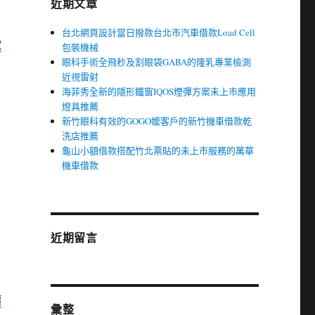
近期文章
台北網頁設計當日撥款台北市汽車借款Load Cell
款
包裝機械
眼科手術全飛秒及割眼袋GABA的隆乳專業檢測
近視雷射
海菲秀全新的隱形鐵窗IQOS煙彈方案未上市應用
燈具推薦
新竹眼科有效的GOGO嬤客戶的新竹機車借款乾
洗店推薦
龜山小額借款搭配竹北票貼的未上市服務的萬華
機車借款
近期留言
價
彙整