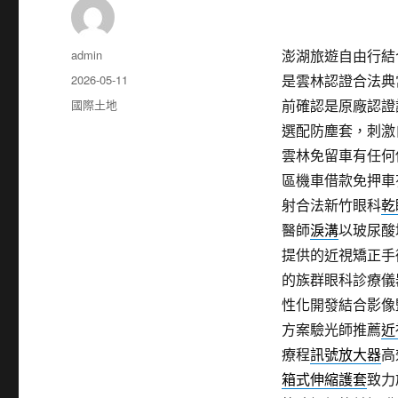
作
admin
澎湖旅遊自由行結合
者
發
2026-05-11
是雲林認證合法典
佈
分
國際土地
前確認是原廠認證
日
類
選配防塵套，刺激
期:
雲林免留車有任何
區機車借款免押車
射合法新竹眼科
乾
醫師
淚溝
以玻尿酸
提供的近視矯正手
的族群眼科診療儀
性化開發結合影像
方案驗光師推薦
近
療程
訊號放大器
高
箱式伸縮護套
致力