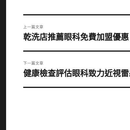
文
上一篇文章
章
乾洗店推薦眼科免費加盟優惠
上
一
導
篇
覽
文
下一篇文章
章:
健康檢查評估眼科致力近視雷
下
一
篇
文
章: