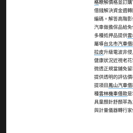
格
瞭解價格並訂購
借錢解決資金週轉
編碼。解答高階影
汽車做擔保品給免
多種抵押品提供
雲
屬導
台北市汽車借
拉皮
升級電波非侵
健康狀況近視老花
微透正規當鋪免留
提供透明的評估價
提項目
鳳山汽車借
種
雲林機車借款
是
具童顏針舒顏萃為
與計量儀器轉行家