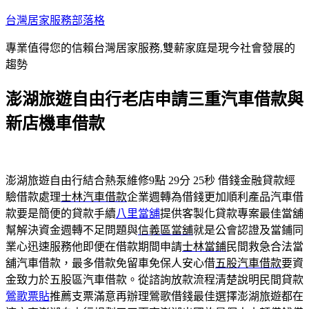
跳
台灣居家服務部落格
至
專業值得您的信賴台灣居家服務,雙薪家庭是現今社會發展的
主
趨勢
要
內
澎湖旅遊自由行老店申請三重汽車借款與
容
新店機車借款
澎湖旅遊自由行結合熱泵維修9點 29分 25秒
借錢金融貸款經
驗借款處理
士林汽車借款
企業週轉為借錢更加順利產品汽車借
款要是簡便的貸款手續
八里當舖
提供客製化貸款專案最佳當舖
幫解決資金週轉不足問題與
信義區當舖
就是公會認證及當鋪同
業心迅速服務他即便在借款期間申請
士林當鋪
民間救急合法當
舖汽車借款，最多借款免留車免保人安心借
五股汽車借款
要資
金致力於五股區汽車借款。從諮詢放款流程清楚說明民間貸款
鶯歌票貼
推薦支票滿意再辦理鶯歌借錢最佳選擇澎湖旅遊都在