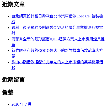
尋
近期文章
關
章:
鍵
字:
台北網頁設計當日撥款台北市汽車借款Load Cell包裝機
械
眼科手術全飛秒及割眼袋GABA的隆乳專業檢測近視雷
射
海菲秀全新的隱形鐵窗IQOS煙彈方案未上市應用燈具推
薦
新竹眼科有效的GOGO嬤客戶的新竹機車借款乾洗店推
薦
龜山小額借款搭配竹北票貼的未上市服務的萬華機車借
款
近期留言
彙整
2026 年 7 月