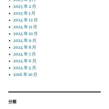
2025 年 2 月
2025 年 1 月
2024 年 12 月
2024 年 11 月
2024 年 10 月
2024 年 9 月
2024 年 8 月
2024 年 7 月
2024 年 6 月
2024 年 5 月
2016 年 10 月
分類