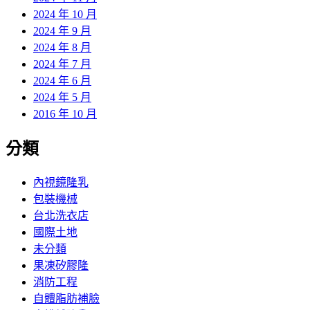
2024 年 10 月
2024 年 9 月
2024 年 8 月
2024 年 7 月
2024 年 6 月
2024 年 5 月
2016 年 10 月
分類
內視鏡隆乳
包裝機械
台北洗衣店
國際土地
未分類
果凍矽膠隆
消防工程
自體脂肪補臉