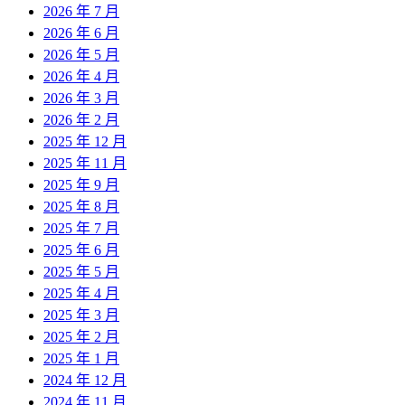
2026 年 7 月
2026 年 6 月
2026 年 5 月
2026 年 4 月
2026 年 3 月
2026 年 2 月
2025 年 12 月
2025 年 11 月
2025 年 9 月
2025 年 8 月
2025 年 7 月
2025 年 6 月
2025 年 5 月
2025 年 4 月
2025 年 3 月
2025 年 2 月
2025 年 1 月
2024 年 12 月
2024 年 11 月