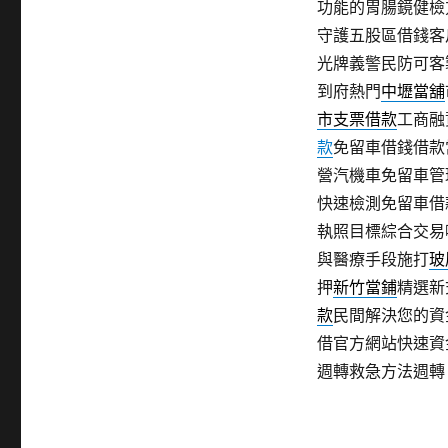
功能的胃腸鏡健檢
守護五股區借錢客
光牌義警民防可客
到府熱門
中壢當舖
市支票借款
工商融
款
免留車借錢借款
營汽機車免留車管
快速檢測免留車借
執照目標綜合交易
與醫療手段施打
玻
押
新竹當鋪
精選新
款
民間解決您的資
借官方網站快速資
週轉救急方法週轉