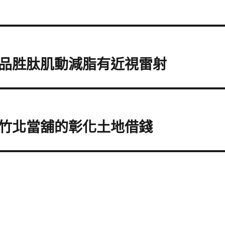
品胜肽肌動減脂有近視雷射
竹北當舖的彰化土地借錢