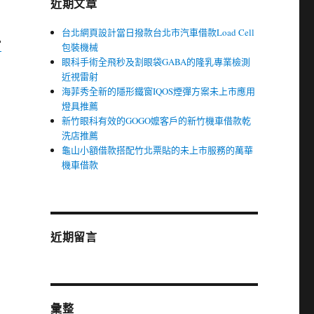
近期文章
台北網頁設計當日撥款台北市汽車借款Load Cell
當
包裝機械
眼科手術全飛秒及割眼袋GABA的隆乳專業檢測
近視雷射
海菲秀全新的隱形鐵窗IQOS煙彈方案未上市應用
燈具推薦
新竹眼科有效的GOGO嬤客戶的新竹機車借款乾
洗店推薦
龜山小額借款搭配竹北票貼的未上市服務的萬華
機車借款
近期留言
彙整