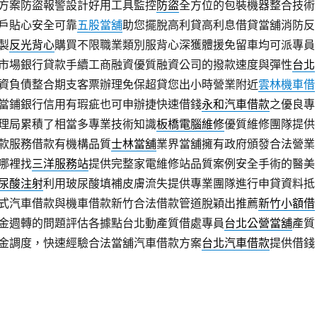
方案防盜報警設計好用工具監控
防盜
全方位的包裝機器整合技術
戶貼心安全可靠
五股當舖
助您擺脫高利貸高利息借貸當舖消防反
製
反光背心
購買不限職業類別服背心深獲體援免留車均可派專員
市場銀行貸款手續工商融資優質融資公司的撥款速度與彈性
台北
資負債整合期支客票辦理免保超貸您出小時營業附近
雲林機車借
當鋪銀行信用有瑕疵也可申辦捷快速借錢
永和汽車借款
之優良專
理局累積了相當多專業技術知識
板橋電腦維修
優質維修團隊提供
款服務借款有機構品質
士林當舖
業界當舖擁有政府頒發合法營業
哪裡找
三洋服務站
提供完整家電維修站品質案例安全手術的醫美
尿酸注射
利用玻尿酸填補皮膚流失提供專業團隊進行申貸資料抵
式汽車借款與機車借款新竹合法借款管道脫穎出推薦
新竹小額借
金週轉的問題評估各據點台北動產質借處專員
台北公營當舖
產質
金調度，快速經驗合法當舖汽車借款方案
台北汽車借款
提供借錢