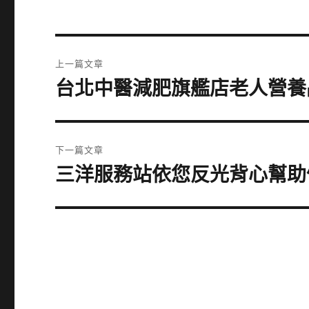
文
上一篇文章
章
台北中醫減肥旗艦店老人營養
上
一
導
篇
覽
文
下一篇文章
章:
三洋服務站依您反光背心幫助
下
一
篇
文
章: