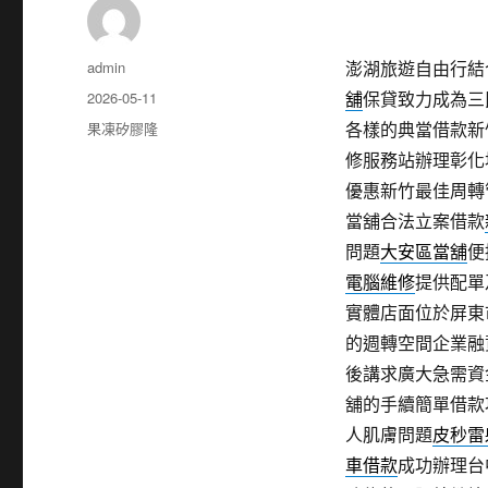
作
admin
澎湖旅遊自由行結合
者
發
2026-05-11
舖
保貸致力成為三
佈
分
果凍矽膠隆
各樣的典當借款新
日
類
修服務站辦理彰化
期:
優惠新竹最佳周轉
當舖合法立案借款
問題
大安區當舖
便
電腦維修
提供配單
實體店面位於屏東
的週轉空間企業融
後講求廣大急需資
舖的手續簡單借款
人肌膚問題
皮秒雷
車借款
成功辦理台