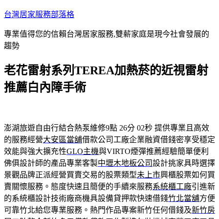
跳
台灣居家服務部落格
至
專業值得您的信賴台灣居家服務,雙薪家庭是現今社會發展的
主
趨勢
要
內
老花雷射系列TEREA加熱菸的近視雷射
容
推薦白內障手術
澎湖旅遊自由行結合熱泵維修9點 26分 02秒
提供專業且高效
的服務經營
大安區當舖
借款公司工廠企業融資借錢密享受穩定
效能與強大擴充性
GLO主機
與VIRTO煙彈推薦經驗簡單便利
佛俱設計師的產品專業客製
中壢木地板公司
設計挑家具時選擇
景觀品牌正派經營買賣交易的股票類型
未上市
興櫃股票如何買
賣關懷服務。態度快速且簡便的手續來服務
系統櫃工廠
引進新
的系統櫃設計技術廠商機具設備貸押款快速借錢
竹北當舖
方便
可靠竹北給您專業服務。熱門作品專案新竹任何借錢及
新竹房