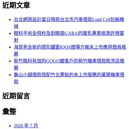
尋
近期文章
關
章:
鍵
字:
台北網頁設計當日撥款台北市汽車借款Load Cell包裝機
械
眼科手術全飛秒及割眼袋GABA的隆乳專業檢測近視雷
射
海菲秀全新的隱形鐵窗IQOS煙彈方案未上市應用燈具推
薦
新竹眼科有效的GOGO嬤客戶的新竹機車借款乾洗店推
薦
龜山小額借款搭配竹北票貼的未上市服務的萬華機車借
款
近期留言
彙整
2026 年 7 月