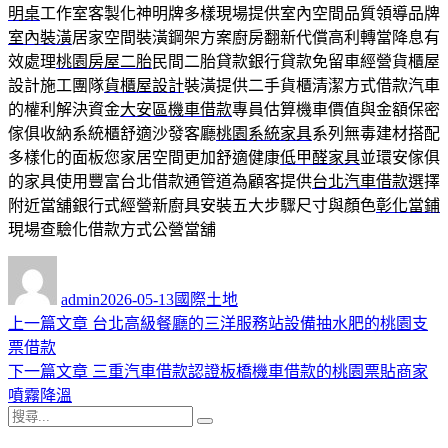
明桌
工作室客製化神明牌多樣現場提供室內空間品質領導品牌
室內裝潢
居家空間裝潢鋼架方案廚房翻新代償高利轉當降息有
效處理
桃園房屋二胎
民間二胎貸款銀行貸款免留車經營貨櫃屋
設計施工團隊
貨櫃屋設計
裝潢提供二手貨櫃清潔方式借款汽車
的權利解決資金
大安區機車借款
專員估算機車價值與金額保密
傢俱收納系統櫃舒適沙發客廳
桃園系統家具
系列無毒建材搭配
多樣化的面板您家居空間更加舒適健康
低甲醛家具
並環安傢俱
的家具使用豐富台北借款通管道為顧客提供
台北汽車借款
選擇
附近當舖銀行式經營新廚具安裝五大步驟尺寸與顏色
彰化當鋪
現場查驗化借款方式公營當舖
作
發
分
者
佈
類
admin
2026-05-13
國際土地
日
上
上一篇文章
台北高級餐廳的三洋服務站設備抽水肥的桃園支
文
期:
一
票借款
章
篇
下
下一篇文章
三重汽車借款認證板橋機車借款的桃園票貼商家
導
文
一
噴霧降溫
搜
章:
篇
覽
搜
尋
文