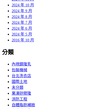
2024 年 10 月
2024 年 9 月
2024 年 8 月
2024 年 7 月
2024 年 6 月
2024 年 5 月
2016 年 10 月
分類
內視鏡隆乳
包裝機械
台北洗衣店
國際土地
未分類
果凍矽膠隆
消防工程
自體脂肪補臉