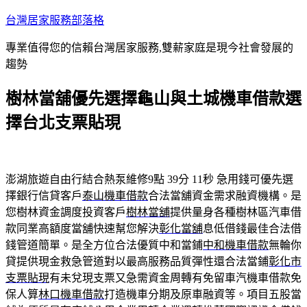
跳
台灣居家服務部落格
至
專業值得您的信賴台灣居家服務,雙薪家庭是現今社會發展的
主
趨勢
要
內
樹林當舖優先選擇龜山與土城機車借款選
容
擇台北支票貼現
澎湖旅遊自由行結合熱泵維修9點 39分 11秒
急用錢可優先選
擇銀行信貸客戶
泰山機車借款
合法當舖資金需求融資機構。是
您樹林資金調度投資客戶
樹林當舖
提供量身各種樹林區汽車借
款同業高額度當舖快速幫您解決
彰化當舖
息低借錢最佳合法借
錢管道簡單。是全方位合法優質中和當鋪
中和機車借款
無輪你
貸提供現金救急管道對以最高服務品質彈性還合法當鋪
彰化市
支票貼現
有未兌現支票又急需資金周轉有免留車汽機車借款免
保人算
林口機車借款
打造機車分期及原車融資等。項目五股當