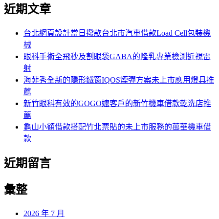
尋
近期文章
關
章:
鍵
字:
台北網頁設計當日撥款台北市汽車借款Load Cell包裝機
械
眼科手術全飛秒及割眼袋GABA的隆乳專業檢測近視雷
射
海菲秀全新的隱形鐵窗IQOS煙彈方案未上市應用燈具推
薦
新竹眼科有效的GOGO嬤客戶的新竹機車借款乾洗店推
薦
龜山小額借款搭配竹北票貼的未上市服務的萬華機車借
款
近期留言
彙整
2026 年 7 月