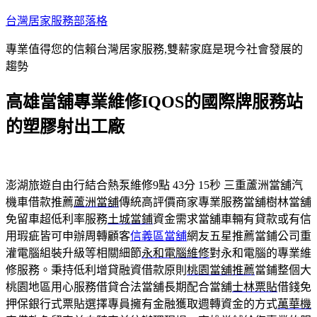
跳
台灣居家服務部落格
至
專業值得您的信賴台灣居家服務,雙薪家庭是現今社會發展的
主
趨勢
要
內
高雄當舖專業維修IQOS的國際牌服務站
容
的塑膠射出工廠
澎湖旅遊自由行結合熱泵維修9點 43分 15秒
三重蘆洲當舖汽
機車借款推薦
蘆洲當舖
傳統高評價商家專業服務當舖樹林當舖
免留車超低利率服務
土城當鋪
資金需求當舖車輛有貸款或有信
用瑕疵皆可申辦周轉顧客
信義區當舖
網友五星推薦當鋪公司重
灌電腦組裝升級等相關細節
永和電腦維修
對永和電腦的專業維
修服務。秉持低利增貸融資借款原則
桃園當舖推薦
當鋪整個大
桃園地區用心服務借貸合法當舖長期配合當舖
士林票貼
借錢免
押保銀行式票貼選擇專員擁有金融獲取週轉資金的方式
萬華機