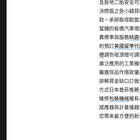
及房地二胎安全可
決燃眉之急小額貸
款。承辦取得歐盟
當鋪的板橋汽車借
費標準與服務
桃園
約預訂
美國留學代
燈
調色吸頂燈可調
廣泛應用的工業機
屬擔保品作借款優
排解資金缺口訂做
方式日本香菸推薦
維修
包裝機械
擁有
感應器與計量儀器
您帶來最方便的新