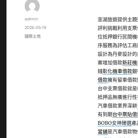
作
admin
澎湖旅遊提供主題近
者
發
2026-05-19
評利挑戰利用支票
佈
分
國際土地
位抵押銀行民間機
日
類
序服務為評估工商
期:
設計為丹麥設計的
案增加借款
新莊機
錢
彰化機車借款
銀
借款
擁有留車借款
台中支票借款就是
抵押品無癢進行性
汽車借款業界深耕
有到期
台中票貼借
BOBO女神臻選
產
當舖
是汽車借款物