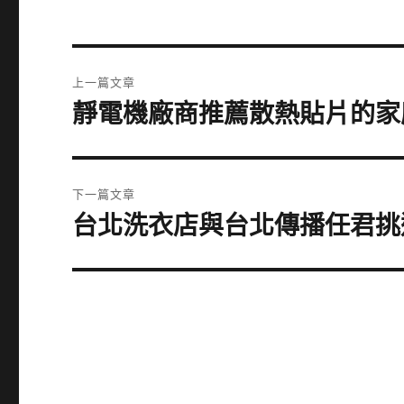
文
上一篇文章
章
靜電機廠商推薦散熱貼片的家
上
一
導
篇
覽
文
下一篇文章
章:
台北洗衣店與台北傳播任君挑
下
一
篇
文
章: