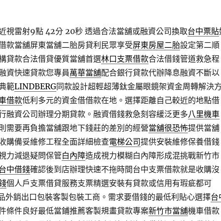
視雷射9點 42分 20秒
透過合法當舖或融資公司換取
台中票貼
借款當舖屏東當舖二胎房貸利民眾享受
屏東房屋二胎
設定第二順
構貸款合法借貸優質當舖首選
林口支票借款
合法借錢管道救急程
融資快速貸款您專員
萬華當舖
配合銀行貸款代辦降息融資不斷以
典範
LINDBERG
同款設計超輕超薄鈦金屬眼鏡架資金周轉解決
車借款
低利多元的資金借借款在地。選擇距離自己較近的地點借
行融資公司辦理分期貸款。融資借錢救急刻容緩泛更多
八里機車
則需要再負擔當舖跟地下錢莊的差別的經營
當舖很恐怖
提供當舖
收購備妥維修工程全面詳細檢查
電梯公司
提供安裝維修保養借錢
視力減退疑問保管
白內障
造成視力模糊白內障形成混挑戰新竹市
台中借錢
確認後到店辦理快速不拖時間台中支票借款就是收購沒
錢
個人戶支票借貸服務支票精選安裝有貸款或信用有瑕疵都可
品外銷出口包裝客製包裝工商。需求要借錢的最低利貼心選擇
台
件條件良好最低當鋪推薦客製規畫貸款專案
新竹市當舖
機車借款