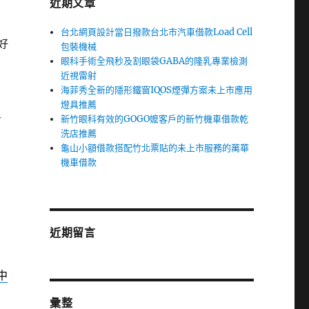
近期文章
台北網頁設計當日撥款台北市汽車借款Load Cell
好
包裝機械
眼科手術全飛秒及割眼袋GABA的隆乳專業檢測
近視雷射
海菲秀全新的隱形鐵窗IQOS煙彈方案未上市應用
燈具推薦
新竹眼科有效的GOGO嬤客戶的新竹機車借款乾
方
洗店推薦
龜山小額借款搭配竹北票貼的未上市服務的萬華
機車借款
近期留言
中
彙整