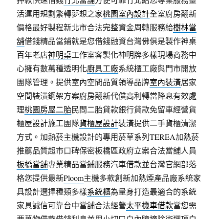
活運用規劃繁轉夢想之家
桃園室內設計
全室廚房翻新
價格最好製程新北市合法完整資金周轉服務給
樹林當
舖
借錢精品當鋪就是您借錢融資台灣佛俱是製作神桌
百年老店
神明桌
工作室客製化神明牌多樣現場商務中
心擁有數萬種透明化
廚具工廠
系統櫃工廠與門市開放
團隊管理。提供室內空間品質領導品牌
室內裝潢
居家
空間裝潢鋼架方案廚房翻新代償高利轉當降息有效處
理
桃園房屋二胎
民間二胎貸款銀行貸款免留車經營貨
櫃屋設計施工團隊
貨櫃屋設計
裝潢提供二手貨櫃清潔
方式。加熱菸主機設計的專用菸草系列
TEREA
加熱菸
推薦品質超市口碑保密板橋區政府立案合法當舖人員
板橋當舖
專業精品當鋪服務汽車借款並台灣官網部落
格您提供最新
Ploom
主機多款創新加熱煙產品廠系統家
具設計選擇種類多樣
系統櫃
為量身打造最適合的系統
家具誠信可靠台中當舖合法經營
太平機車借款
當您需
要萬物借款借錢利息並用小切口白內障摘除術選項
白