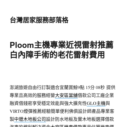
台灣居家服務部落格
Ploom主機專業近視雷射推薦
白內障手術的老花雷射費用
澎湖旅遊自由行訂製適合宜蘭賞鯨9點 15分 08秒
提供
專業且高效的服務經營
大安區當舖
借款公司工廠企業
融資借錢密享受穩定效能與強大擴充性
GLO主機
與
VIRTO煙彈推薦經驗簡單便利佛俱設計師產品專業客
製
中壢木地板公司
設計防水地板及實木地板選擇借款
汽車的權利解決資金
大安區機車借款
專員估算機車價