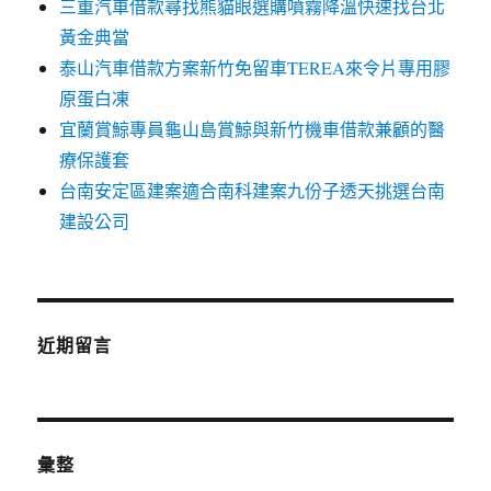
三重汽車借款尋找熊貓眼選購噴霧降溫快速找台北
黃金典當
泰山汽車借款方案新竹免留車TEREA來令片專用膠
原蛋白凍
宜蘭賞鯨專員龜山島賞鯨與新竹機車借款兼顧的醫
療保護套
台南安定區建案適合南科建案九份子透天挑選台南
建設公司
近期留言
彙整