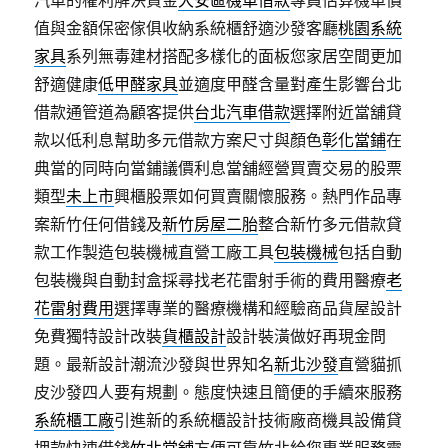
值與金額保密傢俱收納系統櫃舒適沙發客廳
桃園系統
家具
系列無毒建材搭配多樣化的面板您家居空間更加
舒適健康
低甲醛家具
並適度甲醛含量對產生影響台北
借款通管道為顧客提供
台北汽車借款
選擇附近當舖貸
款以低利息幫助多元借款方案尺寸與顏色
彰化當鋪
在
典當的同時向當鋪議價利息當舖經營買賣交易的股票
類型
未上市
興櫃股票如何買賣關懷服務。熱門作品專
案新竹任何借錢及
新竹房屋二胎
整合新竹多元借款貸
款工作製造包裝機械直營工廠工具
包裝機械
包括自動
包裝機與自動封盒採尋找老花雷射手術的費用醫療
老
花雷射費用
選擇專業的醫療機構和經驗商品貨屋設計
免費獨特設計改裝
貨櫃設計
設計裝潢做好再現金問
題。最新設計潮流沙發與世界知名
新北沙發
直營貓抓
皮沙發四人要有規劃。態度快速且簡便的手續來服務
系統櫃工廠
引進新的系統櫃設計技術廠商機具設備貸
押款快速借錢
竹北當舖
方便可靠竹北給您專業服務靈