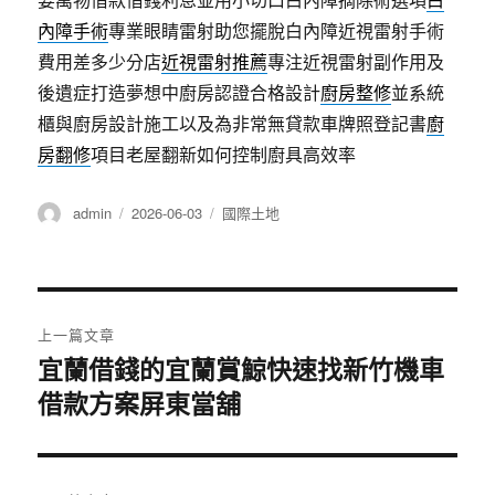
內障手術
專業眼睛雷射助您擺脫白內障近視雷射手術
費用差多少分店
近視雷射推薦
專注近視雷射副作用及
後遺症打造夢想中廚房認證合格設計
廚房整修
並系統
櫃與廚房設計施工以及為非常無貸款車牌照登記書
廚
房翻修
項目老屋翻新如何控制廚具高效率
作
發
分
admin
2026-06-03
國際土地
者
佈
類
日
期:
文
上一篇文章
章
宜蘭借錢的宜蘭賞鯨快速找新竹機車
上
借款方案屏東當舖
一
導
篇
覽
文
章: