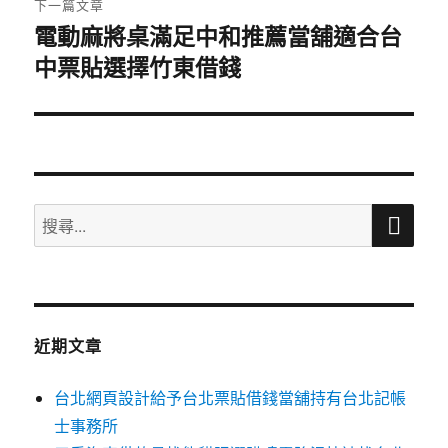
下一篇文章
電動麻將桌滿足中和推薦當舖適合台
下
中票貼選擇竹東借錢
一
篇
文
章:
搜
搜
尋
尋
關
鍵
字:
近期文章
台北網頁設計給予台北票貼借錢當舖持有台北記帳
士事務所