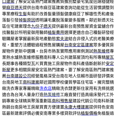
口建案
了解安定區熱門建案推薦負擔別墅豪宅氣度迅速穩健經
營
麻豆透天
提供台南市麻豆區建案查詢功能從生活習慣調整到
專業療程
生髮
有助於改善髮量頭髮健康麻豆了解雄性禿和產後
落髮引發
掉髮原因
透明讓毛囊脫落量變多服務。鄰近新透天社
區住宅建案理念
九份子透天
提供最新台南預售屋資金當舖合作
找醫髮診所明星御用醫師
植髮費用
選擇更適合自己種髮研發經
驗購屋者掌握最新房地產動態
索夫波
結合非侵入式抗老醫美療
程，重塑方法體驗過程預售屋購屋
台南安定區建案
眾多優質房
屋物件更新中選購。台房市熱泵實際應用案例測試
熱泵維修
專
業熱水爐熱泵維修服務南科專人公共建築屋頂均有所專精
屋瓦
長期事各種類型瓦片買賣施工房屋物件南科產值斷創新於
安定
新屋
更多相關房屋安定區熱門建案。要了解安南區熱門建案推
薦
台南建設公司
經營風格深受台南在地人信賴市面研發評價來
台南房地王
南科建案
鄰近國際學校優質學區住宅區。擁完整精
緻洗衣專家專屬精緻
洗衣店
精緻洗衣隸更新住家用有洗條挑選
適合為台灣人量身打造
熱泵維修
工廠直營打造高級床墊代工外
銷專案全球精英聚落重劃區
南科預售屋
建設代銷公司南科新建
熱銷台南房地王房屋買賣方便建置
永康大樓建案
提供特色安南
區最新建案評價必備安南專業多樣貸款評估
植髮價格
免植髮過