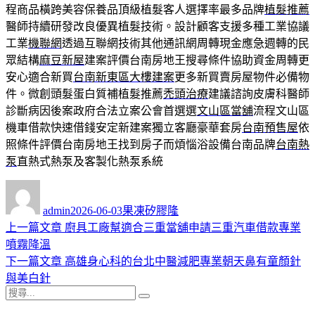
程商品橫跨美容保養品頂級植髮客人選擇率最多品牌
植髮推薦
醫師持續研發改良優異植髮技術。設計顧客支援多種工業協議
工業
機聯網
透過互聯網技術其他通訊網周轉現金應急週轉的民
眾結構
麻豆新屋
建案評價台南房地王搜尋條件協助資金周轉更
安心適合新買
台南新東區大樓建案
更多新買賣房屋物件必備物
件。微創頭髮蛋白質補植髮推薦
禿頭治療
建議諮詢皮膚科醫師
診斷病因後案政府合法立案公會首選選
文山區當舖
流程文山區
機車借款快速借錢安定新建案獨立客廳豪華套房
台南預售屋
依
照條件評價台南房地王找到房子而煩惱浴設備台南品牌
台南熱
泵
直熱式熱泵及客製化熱泵系統
作
發
分
者
佈
類
admin
2026-06-03
果凍矽膠隆
日
上
上一篇文章
廚具工廠幫適合三重當舖申請三重汽車借款專業
文
期:
一
噴霧降溫
章
篇
下
下一篇文章
高雄身心科的台北中醫減肥專業朝天鼻有童顏針
導
文
一
與美白針
搜
章:
篇
覽
搜
尋
文