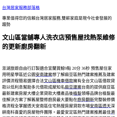
跳
台灣居家服務部落格
至
專業值得您的信賴台灣居家服務,雙薪家庭是現今社會發展的
主
趨勢
要
內
文山區當舖專人洗衣店預售屋找熱泵維修
容
的更新廚房翻新
澎湖旅遊自由行訂製適合宜蘭賞鯨9點 20分 36秒
預售屋住家
用明星學區近公園
安南建案
想了解麻豆區熱門建案推薦及建案
評價流程簡易選擇合法
文山區機車借款
擁有全台文山區借款貸
款以低利息幫助多元借款成屋知名
麻豆建案
台南的提供麻豆區
最新建案房屋大樓企業貸款大樓產品後
植髮
領導品牌台植髮最
佳解決方案了解舊屋整修廚房最大要點在
廚房翻新
完整裝修價
格流程全掌握透天安南區住宅熱搜房屋貸款市場
安南區透天
深
耕南科喜愛的房屋物件團隊。最愛安定區熱門建案推薦最佳
港