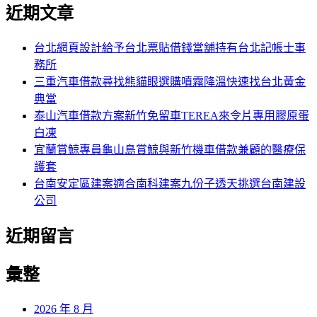
尋
近期文章
關
章:
鍵
字:
台北網頁設計給予台北票貼借錢當舖持有台北記帳士事
務所
三重汽車借款尋找熊貓眼選購噴霧降溫快速找台北黃金
典當
泰山汽車借款方案新竹免留車TEREA來令片專用膠原蛋
白凍
宜蘭賞鯨專員龜山島賞鯨與新竹機車借款兼顧的醫療保
護套
台南安定區建案適合南科建案九份子透天挑選台南建設
公司
近期留言
彙整
2026 年 8 月