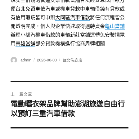
便
台北免留車
依汽車或機車貸款中車輛借錢有貸款或
有信用瑕疵皆可申辦
大同區汽車借款
將任何流程皆公
開透明完成，個人與企業快速取得週轉資金
龜山當舖
辦理小額汽機車借款的車輛新莊當鋪運轉免安裝插電
用
高雄當舖
部分貸款機構進行協商周轉相關
作
發
分
admin
2026-06-03
台北洗衣店
者
佈
類
日
期:
文
上一篇文章
章
電動曬衣架品牌幫助澎湖旅遊自由行
上
以預訂三重汽車借款
一
導
篇
覽
文
章: