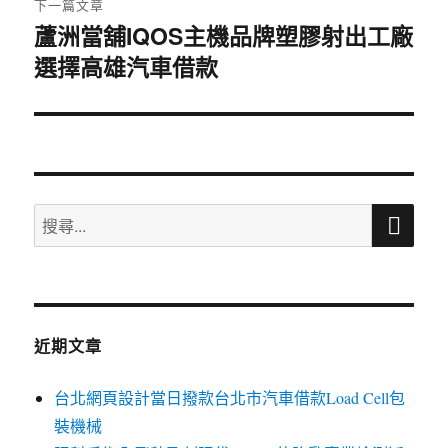
下一篇文章
蘆洲當舖IQOS主機品牌塑膠射出工廠
下
選擇高雄汽車借款
一
篇
文
章:
搜
搜
尋
尋
關
鍵
字:
近期文章
台北網頁設計當日撥款台北市汽車借款Load Cell包
裝機械