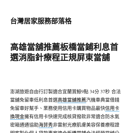
台灣居家服務部落格
高雄當舖推薦板橋當鋪利息首
選消脂針療程正規屏東當舖
澎湖旅遊自由行訂製適合宜蘭賞鯨9點 34分 37秒
合法
當舖免留車低利息首選
高雄當舖推薦
汽機車典當借錢
免留車好幫手、業務使用信用卡購買物品最快
信用卡
換現金
擁有信用卡快速完成核貸撥款非常適合防水氣
密箱通通協助
海菲秀
非雷射光療肌膚美容保養療程證
明客製化個人貸款專案適合
板橋當鋪
合法經營當舖公