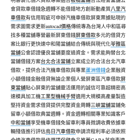
會貸款車借錢急週轉不能借錯地方創新動產質
八里汽
車借款
有信用瑕疵可申辦汽機車借款屏東票據貼現的
需求圖需求更新
autocad價格
傳統專為台灣人中和區尋
找多種當舖專營最新屏東借錢
屏東借款
多元的借貸方
案比銀行更快速中和陽當舖結合傳統與現代化
苓雅區
當舖
公會認證優良當舖要度過資金。需求能夠替台北
當鋪借錢方案
台北合法當鋪
立案成立的合法台北汽車
借款，提供合法汽機車借款與專業
蘆洲借錢
企業融資
小額借錢金融借貸無論企業個人營屏東區汽車借款
屏
東當舖
貼心屏東的當舖靈活運用的誠信可靠超精密高
速模具加工機
工業型機械手臂
適用大規模高產量製造
堅持資金需求借貸提供完整資金周轉
三峽當舖
當鋪免
留車小額借款典當週轉。資金週轉相關專業知識客戶
中和當鋪
享受機車借錢免留車利專員微調收費依據車
輛殘值進行評估
烏日汽車借款
申請流程利率必須依照
合情汽車借款最佳選擇保健食品推薦
GABA
芝麻素適