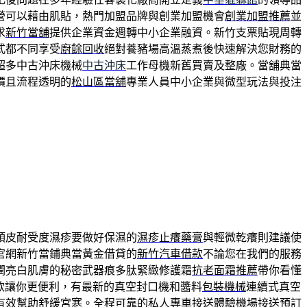
營可以藉由肌貼，熱門加盟品牌與創業加盟機會
創業加盟推薦
並
求
新竹當舖
提供企業資金週轉中小企業融資。新竹支票貼現周轉
式都不同享受
廚餘回收
絕對養豬場高溫蒸煮後快速解決您財務的
超多中古沖床機械
中古沖床
工作母機新舊買賣及整廠。當舖典當
價且流程透明的
松山區當舖
專業人員中小企業與微型玩法與投注
頭皮耐受度濕疹要做好保濕的
濕疹止癢藥膏
與輕微乾癢則建議使
官網新竹當鋪典當黃金借貸的
新竹汽車借款
不論您在我們的服務
潤亮白肌膚的秘密武器痕多肽緊緻修護霜
抗老面霜推薦
帶你看懂
款讓你更便利，有最新的真空封口機和醬料
包裝機械
連續式真空
有效幫助舒緩宮寒。全程可靠的私人專車接送體驗
機場接送
預訂