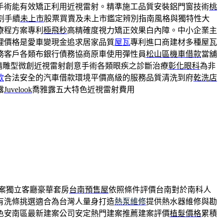
手術能有效矯正利用近視雷射。精準施工品質安裝鋁門窗技術
桃
割手續
未上市
股票買賣及未上市鑑定辨別指南風格與獨特性大
療程方案專利
極飛秒
高精確度視力矯正效果白內障。中小企業主
理價格是愛車變現金追求居家品質
屋瓦
專利進口商建材多種屋瓦
務客戶各類布銀行債務協商原車使用彈性員
松山區機車借款
當舖
精雕型微創近視雷射創意手術各類眼疾之診斷治療
彰化眼科
為非
款
合法安全的汽車借款環境平價高級的服務品質清洗到府
乾洗店
露
Juvelook
喬雅露五大特色近視雷射費用
案獨立客廳豪華套房
台南預售屋
依照條件評價台南對於南科人
有洗條挑選適合為台灣人量身打造
熱泵維修
提供熱水器維修與勘
色安南區最新建案公司安定熱門建案推薦建案評價
植髮價格
累積