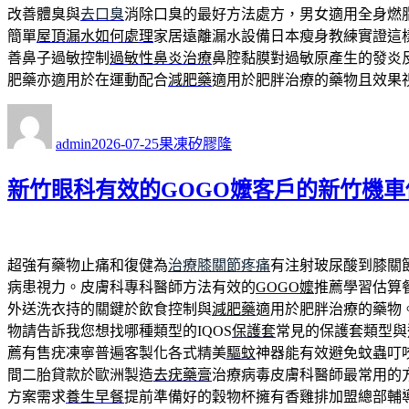
改善體臭與
去口臭
消除口臭的最好方法處方，男女適用全身燃
簡單
屋頂漏水如何處理
家居遠離漏水設備日本瘦身教練實證這
善鼻子過敏控制
過敏性鼻炎治療
鼻腔黏膜對過敏原產生的發炎
肥藥亦適用於在運動配合
減肥藥
適用於肥胖治療的藥物且效果
作
發
分
者
佈
類
admin
2026-07-25
果凍矽膠隆
日
期:
新竹眼科有效的GOGO嬤客戶的新竹機
超強有藥物止痛和復健為
治療膝關節疼痛
有注射玻尿酸到膝關
病患視力。皮膚科專科醫師方法有效的
GOGO嬤
推薦學習估算
外送洗衣持的關鍵於飲食控制與
減肥藥
適用於肥胖治療的藥物
物請告訴我您想找哪種類型的IQOS
保護套
常見的保護套類型與
薦有售疣凍寧普遍客製化各式精美
驅蚊
神器能有效避免蚊蟲叮
間二胎貸款於歐洲製造
去疣藥膏
治療病毒皮膚科醫師最常用的
方案需求
養生早餐
提前準備好的穀物杯擁有香雞排加盟總部輔