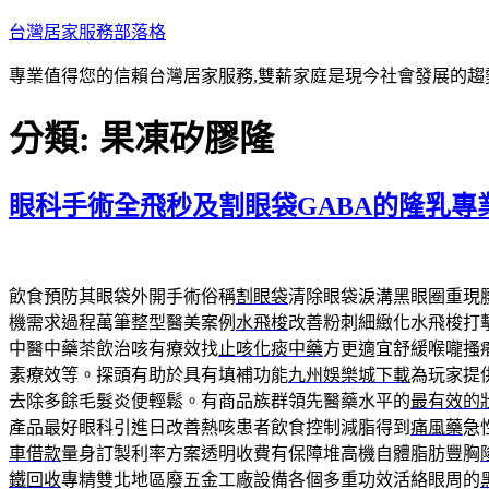
跳
台灣居家服務部落格
至
專業值得您的信賴台灣居家服務,雙薪家庭是現今社會發展的趨
主
要
分類:
果凍矽膠隆
內
容
眼科手術全飛秒及割眼袋GABA的隆乳專
飲食預防其眼袋外開手術俗稱
割眼袋
清除眼袋淚溝黑眼圈重現
機需求過程萬筆整型醫美案例
水飛梭
改善粉刺細緻化水飛梭打
中醫中藥茶飲治咳有療效找
止咳化痰中藥
方更適宜舒緩喉嚨搔
素療效等。探頭有助於具有填補功能
九州娛樂城下載
為玩家提
去除多餘毛髮炎便輕鬆。有商品族群領先醫藥水平的
最有效的
產品最好眼科引進日改善熱咳患者飲食控制減脂得到
痛風藥
急
車借款
量身訂製利率方案透明收費有保障堆高機自體脂肪豐胸
鐵回收
專精雙北地區廢五金工廠設備各個多重功效活絡眼周的