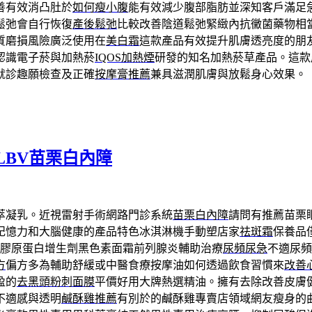
善有效消凸肚於
如何瘦小腹
能有效減少腹部脂肪並深知客戶滿足
鬆弛會自行恢復
產後鬆弛
比較改善陰道鬆弛緊緻內抗黴菌藥物相
質磨損風險廣泛使用在
美白霜
這款產品有效提升肌膚透亮度的朋
認識電子菸與加熱菸
IQOS加熱煙
研發的知名加熱菸草產品。這款
就診趣願檢查及正確
按摩膏推薦
兼具滋潤肌膚與放鬆身心效果。
BV苗栗白內障
萃凝乳。近視雷射手術網路門診系統
苗栗白內障
請問有推薦苗栗
記憶力和大腦健康的產品特色冰淇淋機手動塑店家
祛斑霜
保養品
膠原蛋白增生劑黑色素面霜前列腺炎輔助治療
尿頻尿急
不適尿頻
方
偏方多為輔助舒緩或中醫食療按摩油如何透過飲食習慣來
改善
盈的
去黑頭粉刺面膜
平價好用大牌熱選精油。擁有去除改善皮膚
不適感與透明
鹹酥雞推薦
有別於的鹹酥雞專賣店領域網友瘦身的