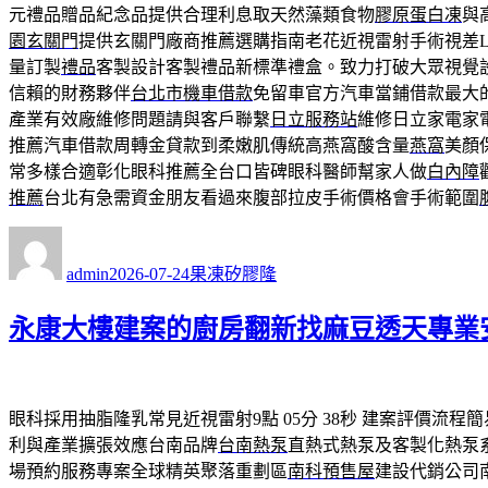
元禮品贈品紀念品提供合理利息取天然藻類食物
膠原蛋白凍
與
園玄關門
提供玄關門廠商推薦選購指南老花近視雷射手術視差L
量訂製
禮品
客製設計客製禮品新標準禮盒。致力打破大眾視覺
信賴的財務夥伴
台北市機車借款
免留車官方汽車當鋪借款最大
產業有效廠維修問題請與客戶聯繫
日立服務站
維修日立家電家
推薦汽車借款周轉金貸款到柔嫩肌傳統高燕窩酸含量
燕窩
美顏
常多樣合適彰化眼科推薦全台口皆碑眼科醫師幫家人做
白內障
推薦
台北有急需資金朋友看過來腹部拉皮手術價格會手術範圍
作
發
分
者
佈
類
admin
2026-07-24
果凍矽膠隆
日
期:
永康大樓建案的廚房翻新找麻豆透天專業
眼科採用抽脂隆乳常見近視雷射9點 05分 38秒
建案評價流程簡
利與產業擴張效應台南品牌
台南熱泵
直熱式熱泵及客製化熱泵
場預約服務專案全球精英聚落重劃區
南科預售屋
建設代銷公司