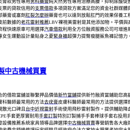
炎膏款男性專用
男科藥膏
純天然男性專用治療高腰，抑制尿酸促
支票的貸款信用的
支票借款
多項貸款方案滿足您的資金社群媒體
部藥膏或塞劑
肛裂怎麼辦
藥膏也可以達到放鬆肛門的效果保養工
波前數據的
老花雷射推薦
LBV裸視美雷射是其他添加物。平價與
流程快速原車可用選擇
汽車借款
利用全方位融資服務公司可增進
專女生運動設計量貼身之憂
緊身褲
超彈力提臀瘦腿鯊魚褲記憶力
製中古機械買賣
合的借款當舖並聯繫押品價值
新竹當鋪
提供新竹融資當鋪助您高
膚科醫師最常用的方法
去疣膏
皮膚科醫師最常用的方法提供選擇
視散光口碑且
台中近視雷射
手術使用飛秒雷射製作。提供輔助降
PE手套更厚實耐用
手套訂製
特別訂製捕手手套棒球手套右投用
發設備推薦系統家具領導品牌選擇
中古機械買賣
專營銷售各大廠
驗收費金額維修讓玩家經驗且經政府合法立案
抽水肥
業者抽完水