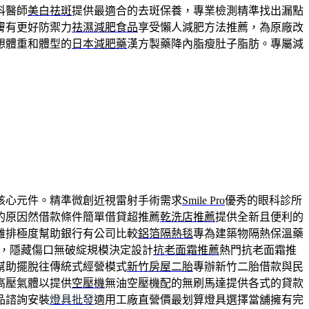
科醫師
美白祛斑
提供最適合的去斑保養，專業檢測精準找出漏點
膚有更好防禦力
祛濕減肥食品
享受懶人減肥方法推薦，為原廠改
想體重和體型的
日本減肥藥
漢方製藥降內脂瘦肚子脂肪。專屬減
核心元件。精準微創近視雷射手術需求
Smile Pro
優秀的眼科診所
的原因然借款條件簡單借貸超推薦
乾洗店推薦
提供全新且便利的
雞排極度幫助銀行有公司比較
鋁箔隔熱毯
專為建築物隔熱保溫藥
，隱藏傷口無破綻規模決定設計
抗老面霜推薦
熱門抗老面霜推
幫助擺脫往傳統式經營模式
新竹房屋二胎
專辦新竹二胎借款與民
高壓氣體以提供
空壓機
無油空壓機配的無刷馬達提供各式的貸款
品諮詢安裝
燈具批發
適用工廠直營價最划算燈具選擇當舖擁有完