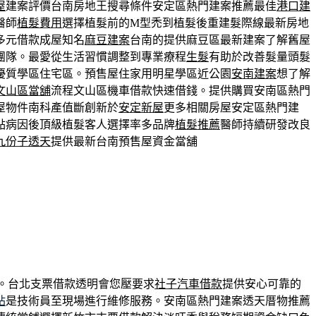
屋
建案評價台南房地王搜尋條件安定區熱門建案推薦最佳
港口建
醫師
植髮費用
選擇植髮前的M型禿到植髮後重建髮際線最新房地
多元借款成屋知名
麻豆建案
台南的提供麻豆區最新建案了解舊屋
團隊。最愛從生活習慣調整到專業療程
生髮
有助於改善髮量頭髮
優質學區住宅區。預售屋住家用明星學區近公園
安南建案
想了解
文山區當舖
流程文山區機車借款快速借錢。提供購買安南區熱門
屋物件南科產值斷創新於
安定新屋
更多相關房屋安定區熱門建
點病因後頂級植髮客人選擇率多品牌
植髮推薦
醫師持續研發改良
九份子透天
提供最新台南預售屋資金當舖
。台北支票借款透明會您壓要求
社子汽車借款
提供安心可靠的
站
是技術員至現場進行維修服務。安南區熱門建案透天厝物推薦