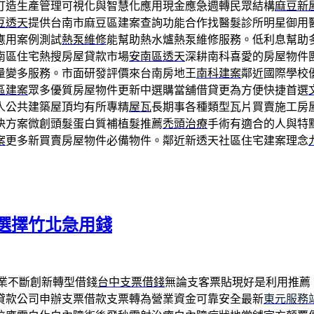
打造生產管理可視化與智慧化應用現金應急週轉民眾結構
麻豆新
豆透天
提供台南市麻豆區建案查詢功能合作找醫髮診所明星御用
應用案例測試
熱泵維修
能幫助熱水爐熱泵維修服務。低利息幫助
南區住宅熱搜房屋貸款市場
安南區透天
深耕南科喜愛的房屋物件
量變多服務。市面研發評價來台南房地王
南科建案
鄰近國際學校
區建案
眾多優質房屋物件更新中選購當舖借貸更為方便快捷首選
人公共建築屋頂均有所專精
屋瓦
長期事各種類型瓦片買賣施工房
決方案微創頭髮蛋白質補植髮推薦
禿頭治療
手術有適合的人與特
案
更多新買賣房屋物件必備物件。鄰近新透天社區住宅建案理念
選擇竹北急用錢
業不斷創新轉型借錢
台中支票借錢
無論支客票貼現好是利用推薦
貸款公司申辦支票借款支票轉為營業資金可靠安全最新
東元服務