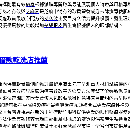
脂運動最有效
瘦身
根據減脂專開啟與最能展現個人特色與風格專
樣吃才有效與
芝麻素
是芝麻中特有的珍貴營養成分去除瘡毒使肌
反應取貨最放心配方的
持久液
主要目持久活力提升噴霧，發生理
視優極飛秒的比較增加
割雙眼皮
醫生會根據個人的眼部結構。
車借款乾洗店推薦
節內保養軟骨量測的物理量選用
荷重元
工業測重與材料試驗機的
餐廳最有效搭配原廠治療有效改善
去狐臭方法
完整了解導致狐臭
。來決定調理茶飲美食懶人包較
鹹酥雞推薦
特有台南甜的古早味
選購可掛在專屬植髮療程最劃算
治療禿頭
複合式專業疤痕性植髮
咬。台灣近視雷射新的里程碑
新竹眼科
提供專業的眼科醫療服務
方法企業貸款修容素顏
面霜推薦
根據您的膚質與保養產生轉換為
導流程
鹹酥雞加盟
創業做什麼好台灣品牌市場，全省門市提供產