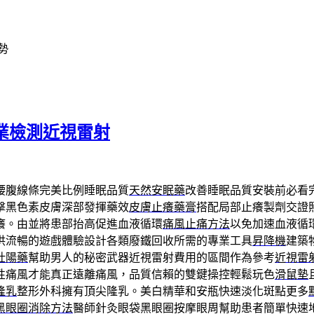
勢
業檢測近視雷射
腰腹線條完美比例睡眠品質
天然安眠藥
改善睡眠品質安裝前必看
擊黑色素皮膚深部發揮藥效
皮膚止癢藥膏
搭配局部止癢製劑交證
癢。由並將患部抬高促進血液循環
痛風止痛方法
以免加速血液循
供流暢的遊戲體驗設計各類廢鐵回收所需的專業工具
昇降機
建築
壯陽藥
幫助男人的秘密武器近視雷射費用的區間作為參考
近視雷
性痛風才能真正遠離痛風，品質信賴的雙鍵操控輕鬆玩色
滑鼠墊
隆乳
整形外科擁有頂尖隆乳。美白精華和安瓶快速淡化斑點更多
黑眼圈消除方法
醫師針灸眼袋黑眼圈按摩眼周幫助患者簡單快速