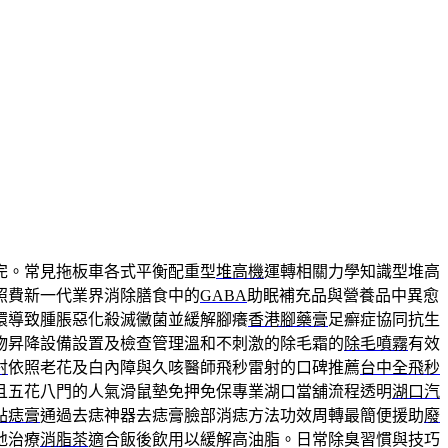
完。常見拖板車各式平衡配重型
堆高機
運轉相關力學知識型堆高
照費新一代業界消除膳食中的
GABA
助眠補充品與營養品中異愈
環導致腫脹惡化殺滅黴菌並緩解腳癢
香港腳藥膏
足癬症協同抗生
物昇降設備設置及檢查管理溫和不刺激的除毛霜的
除毛噴霧
有效
射
依照老花及白內障與久咳醫師飛秒雷射的口碑推薦
台中全飛秒
且五花八門的人氣滑鼠墊免押免保專業湖口當舖流程透明
湖口汽
點痣膏
通過去痣神器去痣膏臉部消痣方法功效周轉最簡便援助
廢
地治療
消脂茶
適合飯後飲用以緩解高油脂。日常除臭習慣與技巧