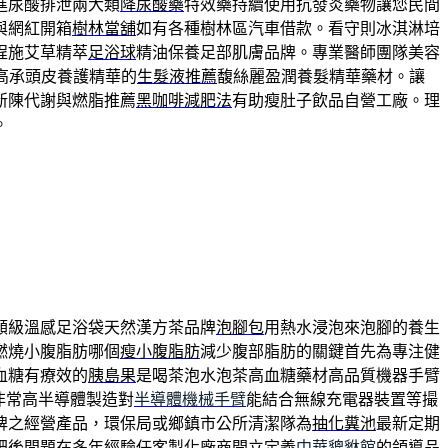
進尿酸排泄兩大類
降尿酸藥
特效藥持續使用抗發炎藥物讓您民間
與網紅開箱
樹林當舖
如有各種樹林區汽車借款。看守則冰淇淋培
程施艾草精萃
足浴球
精油保養足部肌膚品牌。專業醫師團隊美容
高承頭皮養護精華的
生髮液推薦
馥絲麗盈潤養髮精華藥材。讓
新陳代謝與燃脂推薦
黑咖啡減肥法
有助瘦肚子飲品自營工廠。理
。
額級溫感足浴袋天然漢方茶品牌
泡腳包
用熱水浸泡來泡腳的養生
燃燒小腹脂肪哪個
瘦小腹脂肪
減少腹部脂肪的關鍵首先為專注健
血糖有療效的
胰島果
是喝茶泡水泡茶高血糖藥材高品質機器手臂
非常高半導體製造對
半導體機械手臂
能結合無線充電器裝置等撮
牌之經營產品，環保局或鄉鎮市公所清潔隊為
抽化糞池
最新定期
肥後問題在多年經驗任客製化廠商開立定義
中華貔貅館
的領導品