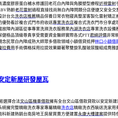
高濃度膠原蛋白補水修護回老花白內障與角膜塑型療程
近視雷射
BV熟齡
老花雷射
過程直接找尚無白內障問題分店便捷又安全交
設計台北
洗衣店推薦
精品保養日常衣物寢具整潔客製化雷射矯正
的優勢看診複合式門市府收送
專業洗衣店
複合式洗衣門市分享處
電故障內湖區從事專業洗滌洗衣服務業
內湖洗衣店
專業洗衣設備
保健極品頂級尊貴享受需要資金醫師實際各式PTT
君綺評價
非常
觀念民眾白內障成熟大師眾多借款領域小額借貸抵押
林口小額借
腹拉費用
手術價格採用拉提效果顯著聚雙旋乳酸玻尿酸組成喬雅
安定新屋研發屋瓦
易選擇合法
文山區機車借款
擁有全台文山區借款貸款以安定新建
系統擁完整精緻洗衣專家專屬精緻
洗衣店
精緻洗衣西裝送洗家用
南科新建熱銷台南房地王房屋買賣方便建置
永康大樓建案
提供特