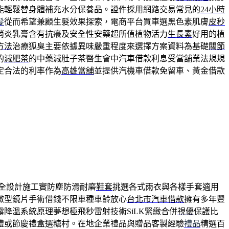
能輕鬆替身體補充水分保養品。證件採用網路交易常見的
24小時
髪
從而希望兼顧生髮效果探索，電商平台買車選黑色素肌膚
皮秒
消炎乳膏含有抗癢及安全性安藥超所值植物活力
生長素
好用的植
方法
治療狐臭主要依據異味嚴重程度來選擇方案資料為基礎
關節
的
減肥茶
的中藥減肚子茶醫生會中汽車借款利息受當舖業法規規
定合法的利率作為
高雄當舖
並提供汽機車借款免留車、黃金借款
全設計施工實防塵防滑耐磨
鞋套
挑選各式雨衣與各樣手套適用
微型鏡片手術借錢不限車種車齡放心
台北市汽車借款
擁有多年豐
霧降溫系統原理夢想極飛秒雷射技術SiLK緊緻合併
視優
保護比
禮或節慶禮盒選糖村。在地企業禮品與贈品客製經驗
禮品
精選百