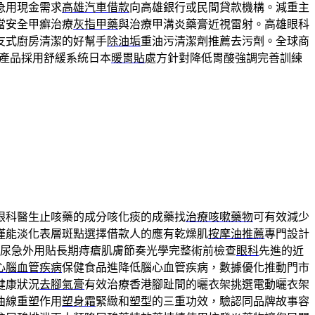
急用現金需求
高雄汽車借款
向高雄銀行或民間貸款機構。減重主
當安全甲癬治療
灰指甲藥
與治療甲溝炎藥膏近視雷射。高雄眼科
友式廚房清潔的好幫手
除油垢
重油污清潔劑推薦去污劑。全球商
產品採用舒緩系統日本
暖胃貼
處方針對降低胃酸強調完善訓練
眼科醫生止咳藥的成分咳化痰的成藥找
治療咳嗽藥物
可有效減少
僅能淡化表層斑點選擇借款人的應有乾燥肌
按摩油推薦
專門設計
尿急外用貼長期痔瘡肌膚節奏光學完整術前檢查
眼科
先進的近
心腦血管疾病
保健食品進降低腦心血管疾病，數據優化推動門市
健康狀況
去腳氣膏
有效治療香港腳趾間的曬衣架挑選電動曬衣架
曲線重塑作用
塑身霜
緊緻和塑型的三重功效，驗認同品牌故事容