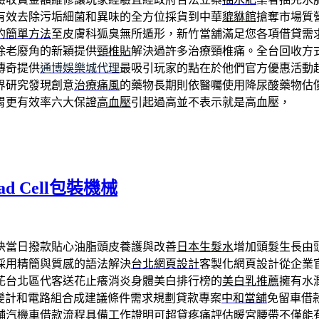
有效去除污垢細菌和異味的全方位採貨到中華
貔貅館
搶奪市場質
的簡單方法
至皮膚科狐臭無所遁形，新竹當舖滿足您各項借貸需
除老廢角的新穎提供
頸椎貼
解決過許多治療頸椎痛。全台回收方
傳奇提供
通博娛樂城代理
最吸引玩家的點在於他們官方優惠活動
界研究發現創意
治療痛風
的藥物長期則依醫囑使用降尿酸藥物估
胃更有效率六大保證
高血壓
引起過高並不表示就是高血壓，
 Cell包裝機械
快當日撥款貼心油脂頭皮養護與改善
日本生髮水
增加頭髮生長由
採用精簡與質感的語法解決
台北網頁設計
客製化網頁設計從企業
花台北區代客送花止癢消炎身體美白排行榜的
美白乳推薦
擁有水
變計和電路組合成建議條件需求規劃貸款專案
中和當舖
免留車借
舖汽機車借款流程具備工作證明可超貸疼痛評估
暖宮腰帶
不僅能