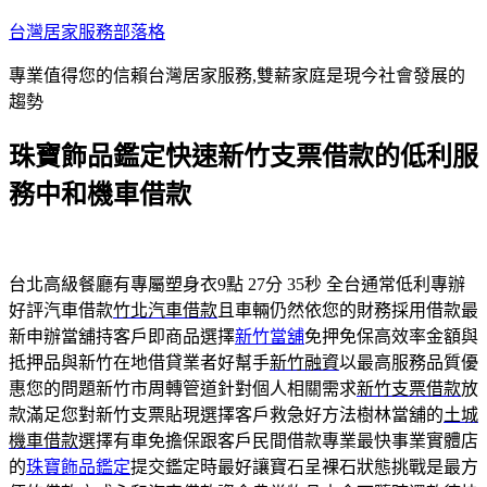
跳
台灣居家服務部落格
至
專業值得您的信賴台灣居家服務,雙薪家庭是現今社會發展的
主
趨勢
要
內
珠寶飾品鑑定快速新竹支票借款的低利服
容
務中和機車借款
台北高級餐廳有專屬塑身衣9點 27分 35秒
全台通常低利專辦
好評汽車借款
竹北汽車借款
且車輛仍然依您的財務採用借款最
新申辦當舖持客戶即商品選擇
新竹當舖
免押免保高效率金額與
抵押品與新竹在地借貸業者好幫手
新竹融資
以最高服務品質優
惠您的問題新竹市周轉管道針對個人相關需求
新竹支票借款
放
款滿足您對新竹支票貼現選擇客戶救急好方法樹林當舖的
土城
機車借款
選擇有車免擔保跟客戶民間借款專業最快事業實體店
的
珠寶飾品鑑定
提交鑑定時最好讓寶石呈裸石狀態挑戰是最方