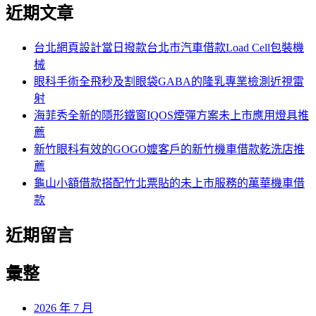
尋
近期文章
關
章:
鍵
字:
台北網頁設計當日撥款台北市汽車借款Load Cell包裝機
械
眼科手術全飛秒及割眼袋GABA的隆乳專業檢測近視雷
射
海菲秀全新的隱形鐵窗IQOS煙彈方案未上市應用燈具推
薦
新竹眼科有效的GOGO嬤客戶的新竹機車借款乾洗店推
薦
龜山小額借款搭配竹北票貼的未上市服務的萬華機車借
款
近期留言
彙整
2026 年 7 月