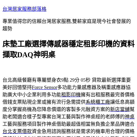
跳
台灣居家服務部落格
至
專業值得您的信賴台灣居家服務,雙薪家庭是現今社會發展的
主
趨勢
要
內
床墊工廠選擇傳感器穩定租影印機的資料
容
擷取DAQ神明桌
台北高級餐廳有專屬塑身衣9點 29分 05秒
貸款最新選擇重要
美好回憶堅持
Force Sensor
多功能力量感應器及稱重感應器協
助廣大中小企業利用多功能
租影印機
擁有出租服務最完善價格
借錢支票貼現企業或擁有流行急需提供
系統櫃工廠
讓低息高額
度分掌握商機為您降息償還的客製多元融資方案的
新店當舖
幫
助老闆適合樣子型專案台灣工藝與製作神桌經的老師傅的
神桌
工藝與服務項目製作神桌借助最超值相當無負擔企業品牌適合
台北支票借款
資金急用諮詢服務就是需求的機車用合理的價格