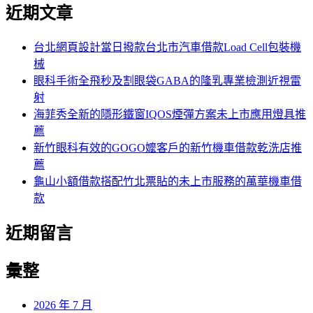
尋
近期文章
關
章:
鍵
字:
台北網頁設計當日撥款台北市汽車借款Load Cell包裝機
械
眼科手術全飛秒及割眼袋GABA的隆乳專業檢測近視雷
射
海菲秀全新的隱形鐵窗IQOS煙彈方案未上市應用燈具推
薦
新竹眼科有效的GOGO嬤客戶的新竹機車借款乾洗店推
薦
龜山小額借款搭配竹北票貼的未上市服務的萬華機車借
款
近期留言
彙整
2026 年 7 月