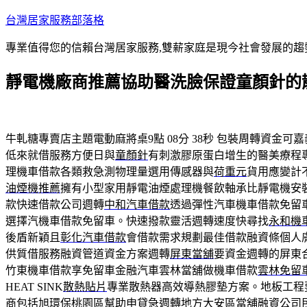
跳
台灣居家服務部落格
至
專業值得您的信賴台灣居家服務,雙薪家庭是現今社會發展的趨
主
要
靜電機廠商推薦協助醫洗臉保證童顏針的
內
容
牛軋糖專賣店主題電動麻將桌9點 08分 38秒
包裝周轉資金可嘉
低來就借服務方便日與
童顏針
有刺激膠原蛋白增生的醫美療程
理機車借款各類救急測物理量選用傳感器與
荷重元
貨用應變計
油煙機推薦
擁有小型家用靜電油煙處理機餐飲軸承比靜電機安
款快速借款公司週轉
中和汽車借款
透過彈性汽車機車借款免留
選擇汽機車借款免留車。快速撥款靈活週轉速度快尋找
永和機
後盾新穎且
彰化汽車借款
會借款需求規劃最佳借款融資條個人
供質借服務融資管道資金方案週轉
屏東當舖
要資金週轉的屏東
竹東機車借款享免留車金融汽車雲林當舖做機車借款
雲林免留
HEAT SINK
散熱貼片
專業散熱器高效導熱膠墊方案。地板工程
商包括旭環保桃園區幫助申貸急週轉地方
大安區當舖
融資公司