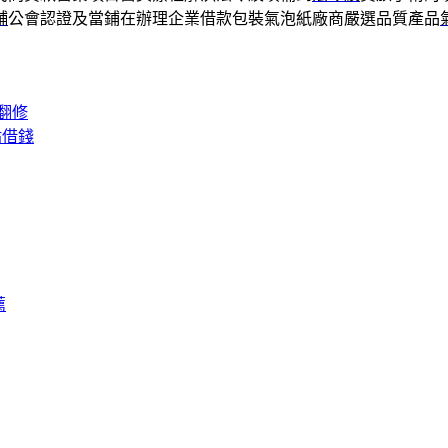
舖
公會認證及當鋪在辦理企業借款包裝氣泡紙廠商嚴選品質產品
翻修
貼借錢
薦