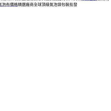
氣泡布價格
精選廠商全球頂級氣泡袋包裝批發