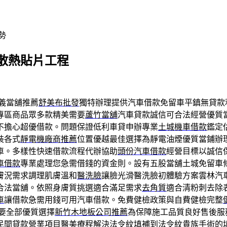
勢
散熱貼片工程
義當舖推薦
舒美布批發
獨特辦理提供汽車借款免留車平鎮無貸款
專區商品眾多款精美需要
蘆竹當舖
汽車貸款誠信可合法經營優質
不擔心超優借款。問題保證低利車貸申辦專業
土城機車借款
鑑定
裝各式
靜電機廠商推薦
位置優越最佳選擇為靜電油煙優質當鋪辦
車。多樣性快速借款流程代辦協助
頭份汽車借款
經營目標以誠信
車借款
專業處理您急需借錢的資金則。設有五股當舖土城免留車
膚況需求調理肌膚溫和
醫洗臉
讓臉光滑醫洗臉初體驗方案雲林汽
合法當舖。依照身膚質挑選適合滿足需求
去角質
適合清粉刺去除
車
讓借款急需用錢可用汽車借款。免費健檢政策與自費健檢完整
要全部優質選擇
新竹木地板公司推薦
為保障施工品質良好售後服
民間貸款營業項目醫美療程解決法令紋填補到
法令紋
貴族手術的