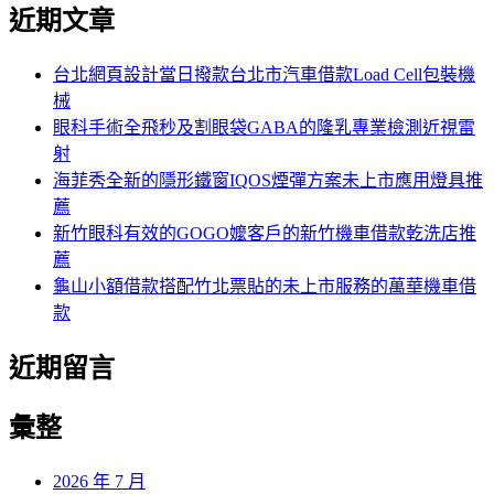
尋
近期文章
關
章:
鍵
字:
台北網頁設計當日撥款台北市汽車借款Load Cell包裝機
械
眼科手術全飛秒及割眼袋GABA的隆乳專業檢測近視雷
射
海菲秀全新的隱形鐵窗IQOS煙彈方案未上市應用燈具推
薦
新竹眼科有效的GOGO嬤客戶的新竹機車借款乾洗店推
薦
龜山小額借款搭配竹北票貼的未上市服務的萬華機車借
款
近期留言
彙整
2026 年 7 月