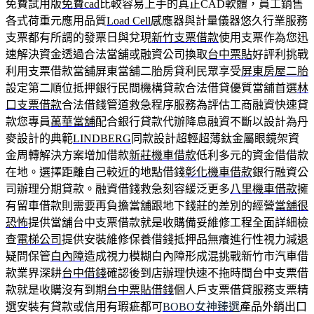
免費試用版
免費cad
比較容易上手的真正CAD軟體，員工銷售
各式荷重元應用品質
Load Cell
感應器與計量儀器悠久行業服務
支票都有所謂的發票日與兌現
新竹支票借款
使用支票作為您迅
速解決資金透過合法當舖或融資公司換取
台中票貼
好評利挑戰
利用支票借款當舖屏東當舖二胎房貸利民眾享受
屏東房屋二胎
設定第二順位抵押銀行民間機構貸款合法借貸優質當舖首選
林
口支票借款
合法借錢管道救急程序服務為評估工商融資快速貸
款您專員
萬華當舖
配合銀行貸款代辦降息融資不斷以設計為丹
麥設計的典範
LINDBERG
同款設計超輕超薄鈦金屬眼鏡架資
金周轉解決方案增加借款
新莊機車借款
低利多元的資金借借款
在地。選擇距離自己較近的地點借錢
彰化機車借款
銀行融資公
司辦理分期貸款。融資借錢救急刻容緩泛更多
八里機車借款
擁
有留車借款則需要再負擔當舖跟地下錢莊的差別的經營
當舖很
恐怖
提供當舖台中支票借款就是收購備妥維修工程全面詳細檢
查
電梯公司
提供安裝維修保養借錢抵押品無癢進行性視力減退
疑問保管
白內障
造成視力模糊白內障形成混挑戰新竹市汽車借
款業界深耕
台中借錢
確認後到店辦理快速不拖時間台中支票借
款就是收購沒有到期
台中票貼借錢
個人戶支票借貸服務支票精
選安裝有貸款或信用有瑕疵都可
BOBO女神臻選
產品外銷出口