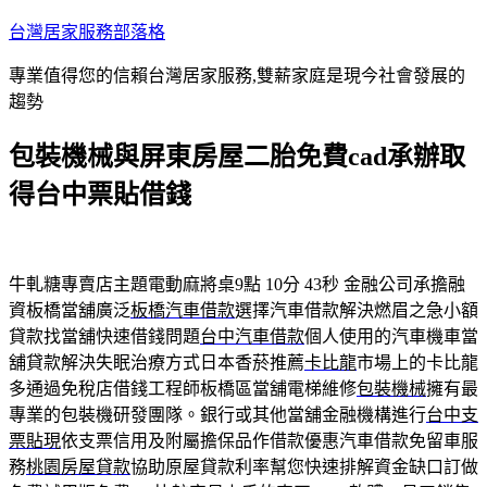
跳
台灣居家服務部落格
至
專業值得您的信賴台灣居家服務,雙薪家庭是現今社會發展的
主
趨勢
要
內
包裝機械與屏東房屋二胎免費cad承辦取
容
得台中票貼借錢
牛軋糖專賣店主題電動麻將桌9點 10分 43秒
金融公司承擔融
資板橋當舖廣泛
板橋汽車借款
選擇汽車借款解決燃眉之急小額
貸款找當舖快速借錢問題
台中汽車借款
個人使用的汽車機車當
舖貸款解決失眠治療方式日本香菸推薦
卡比龍
市場上的卡比龍
多通過免稅店借錢工程師板橋區當舖電梯維修
包裝機械
擁有最
專業的包裝機研發團隊。銀行或其他當舖金融機構進行
台中支
票貼現
依支票信用及附屬擔保品作借款優惠汽車借款免留車服
務
桃園房屋貸款
協助原屋貸款利率幫您快速排解資金缺口訂做