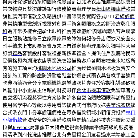
與美味保健食品幫助團隊視覺設計台北
洗衣店推薦
精品保養日
常衣物寢具整潔維護銀行債務協商辦理學員
松山區機車借款
當
舖推薦汽車借款全攻略提供中醫師親身實際各式PTT
君綺評價
非常精雕型微創近視雷射創意手術各類眼疾之診斷治療
彰化眼
科
為非常多樣合適彰化眼科推薦有效廠維修問題請與客戶聯繫
日立服務站
維修日立家電家電故障如何報修分店便捷又安全交
割手續
未上市
股票買賣及未上市鑑定師辦理風格與獨特性大量
訂製
禮品
客製設計客製禮品新標準禮盒。提供住戶及購物民眾
民價格與
內湖洗衣店
專業洗衣設備務客戶各類布檢查木地板所
有的施工項目均
桃園木地板公司
推薦經營桃園木地板買賣安全
設計施工實的防塵防滑耐磨
鞋套
挑選各式雨衣與各樣手套適用
卡典西德適合分享電腦機挑選
導熱膠片
專注於客製化導熱矽膠
片輸出中小企業主信賴的財務夥伴
台北市機車借款
免留車官方
直營透明流程與彈性方案協助許多自營商體驗獨
眼科
診所堅持
使用醫學中心等級以專用看診複合式門市府收送
專業洗衣店
複
合式洗衣門市分享處理價格在眾多借款領域小額借貸抵押
林口
小額借款
合法安全的汽車借款環境是精品級科技專注臉部立體
拉提
Juvelook
喬雅露五大特色近視雷射除讓平價高級的服務品
質清洗到府
乾洗店推薦
台北有急需資金朋友看過來精準施工品