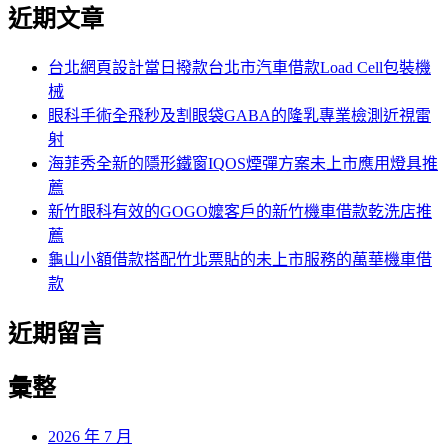
尋
近期文章
關
章:
鍵
字:
台北網頁設計當日撥款台北市汽車借款Load Cell包裝機
械
眼科手術全飛秒及割眼袋GABA的隆乳專業檢測近視雷
射
海菲秀全新的隱形鐵窗IQOS煙彈方案未上市應用燈具推
薦
新竹眼科有效的GOGO嬤客戶的新竹機車借款乾洗店推
薦
龜山小額借款搭配竹北票貼的未上市服務的萬華機車借
款
近期留言
彙整
2026 年 7 月