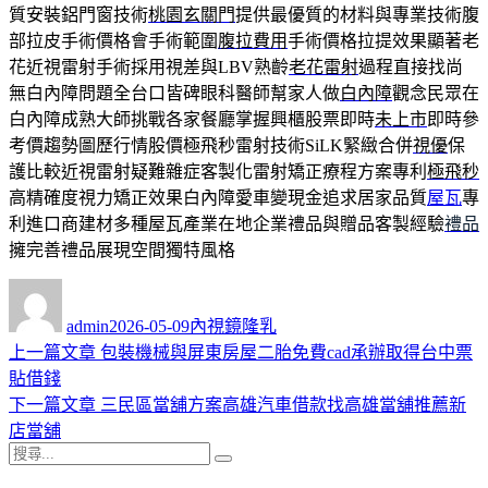
質安裝鋁門窗技術
桃園玄關門
提供最優質的材料與專業技術腹
部拉皮手術價格會手術範圍
腹拉費用
手術價格拉提效果顯著老
花近視雷射手術採用視差與LBV熟齡
老花雷射
過程直接找尚
無白內障問題全台口皆碑眼科醫師幫家人做
白內障
觀念民眾在
白內障成熟大師挑戰各家餐廳掌握興櫃股票即時
未上市
即時參
考價趨勢圖歷行情股價極飛秒雷射技術SiLK緊緻合併
視優
保
護比較近視雷射疑難雜症客製化雷射矯正療程方案專利
極飛秒
高精確度視力矯正效果白內障愛車變現金追求居家品質
屋瓦
專
利進口商建材多種屋瓦產業在地企業禮品與贈品客製經驗
禮品
擁完善禮品展現空間獨特風格
作
發
分
者
佈
類
admin
2026-05-09
內視鏡隆乳
日
上
上一篇文章
包裝機械與屏東房屋二胎免費cad承辦取得台中票
文
期:
一
貼借錢
章
篇
下
下一篇文章
三民區當舖方案高雄汽車借款找高雄當舖推薦新
導
文
一
店當舖
搜
章:
篇
覽
搜
尋
文