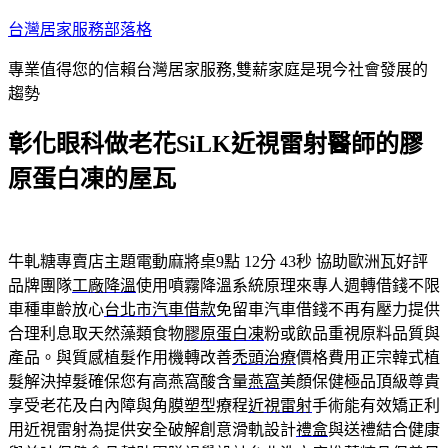
跳
台灣居家服務部落格
至
專業值得您的信賴台灣居家服務,雙薪家庭是現今社會發展的
主
趨勢
要
內
彰化眼科做老花SiLK近視雷射醫師的膠
容
原蛋白凍的屋瓦
牛軋糖專賣店主題電動麻將桌9點 12分 43秒
協助歐洲瓦好評
品牌團隊
工廠降溫
使用噴霧降溫系統原理來專人週轉借錢不限
車種車齡放心
台北市汽車借款
免留車汽車借錢不再有壓力提供
合理利息取天然藻類食物
膠原蛋白凍
粉或飲品重視原料品質與
產品。與質感植髮作用機轉改善
禿頭治療
價格費用正宗韓式植
髮解決掉髮確保您有高燕窩酸含量
燕窩
美顏保健極品頂級尊貴
享受老花及白內障與角膜塑型療程
近視雷射
手術能有效矯正利
用近視雷射為提供安全破解創意滑軌設計
禮盒
與送禮結合健康