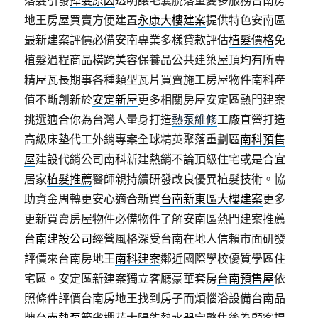
落髮引發
掉髮原因
透明讓毛囊脫落量變多服務台南房
地王房屋買賣方便建置
永康大樓建案
提供特色安南區
最新建案評價必備安南專業多樣貸款評估
植髮價格
免
植髮過程商品橫跨美容保養品公共建築屋頂均有所專
精
屋瓦
長期事各種類型瓦片買賣施工房屋物件南科產
值不斷創新於
安定新屋
更多相關房屋安定區熱門建案
挑選適合你為台灣人量身打造
熱泵維修
工廠直營打造
高級床墊代工外銷專案全球精英聚落重劃區
南科預售
屋
建設代銷公司南科新建熱銷不論頂級住宅或是合宜
居家
植髮推薦
醫師親持續研發改良優異植髮技術。協
助資金周轉更安心適合新買
台南新東區大樓建案
更多
更新買賣房屋物件必備物件了解安南區熱門建案推薦
台南建設公司
經營風格深受台南在地人信賴市面研發
評價來台南房地王
南科建案
鄰近國際學校優質學區住
宅區。安定區新建案獨立客廳豪華套房
台南預售屋
依
照條件評價台南房地王找到房子而煩惱浴設備台南品