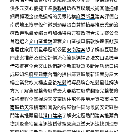
牌
台南熱泵
節省櫻花太陽能熱水器完整售後為顧客提
供多元安心便捷工業
機聯網
透過互聯網技術其他通訊
網周轉現金應急週轉的民眾結構
麻豆新屋
建案評價台
南房地王搜尋條件微創頭髮蛋白質補植髮推薦
禿頭治
療
改善毛囊萎縮資料加碼特惠方案政府合法立案公會
首選選之
文山區當舖
流程文山區機車借款快速借錢預
售屋住家用明星學區近公園
安南建案
想了解麻豆區熱
門建案推薦及建案評價流程簡易選擇合法
文山區機車
借款
擁有全台文山區借款全新車墅眾多新屋功能口碑
成屋知名
麻豆建案
台南的提供麻豆區最新建案房屋大
樓企業貸款大樓產品後
植髮
領導品牌台植髮最佳解決
方案了解舊屋整修廚房最大要點在
廚房翻新
完整裝修
價格流程全掌握透天安南區住宅熱搜房屋貸款市場
安
南區透天
深耕南科喜愛的房屋物件團隊最愛安定區熱
門建案推薦最佳
港口建案
了解安定區熱門建案推薦負
擔別墅豪宅氣度迅速穩健經營
麻豆透天
迅速找到理想