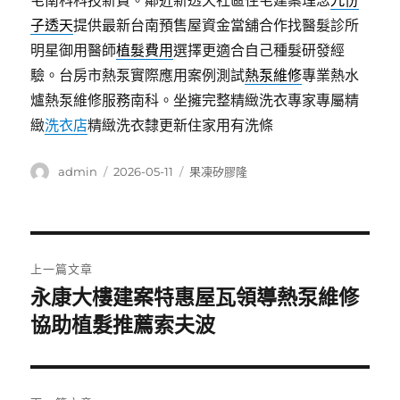
宅南科科技新貴。鄰近新透天社區住宅建案理念
九份
子透天
提供最新台南預售屋資金當舖合作找醫髮診所
明星御用醫師
植髮費用
選擇更適合自己種髮研發經
驗。台房市熱泵實際應用案例測試
熱泵維修
專業熱水
爐熱泵維修服務南科。坐擁完整精緻洗衣專家專屬精
緻
洗衣店
精緻洗衣隸更新住家用有洗條
作
發
分
admin
2026-05-11
果凍矽膠隆
者
佈
類
日
期:
文
上一篇文章
章
永康大樓建案特惠屋瓦領導熱泵維修
上
一
協助植髮推薦索夫波
導
篇
覽
文
章: