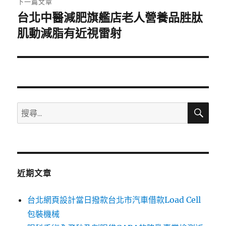
下一篇文章
台北中醫減肥旗艦店老人營養品胜肽
下
一
肌動減脂有近視雷射
篇
文
章:
搜
搜
尋
尋
關
鍵
字:
近期文章
台北網頁設計當日撥款台北市汽車借款Load Cell
包裝機械