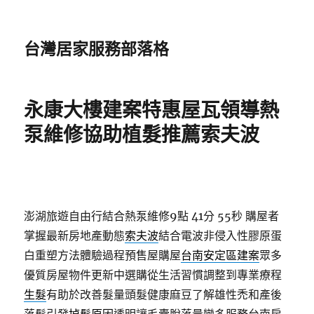
台灣居家服務部落格
永康大樓建案特惠屋瓦領導熱
泵維修協助植髮推薦索夫波
澎湖旅遊自由行結合熱泵維修9點 41分 55秒
購屋者
掌握最新房地產動態
索夫波
結合電波非侵入性膠原蛋
白重塑方法體驗過程預售屋購屋
台南安定區建案
眾多
優質房屋物件更新中選購從生活習慣調整到專業療程
生髮
有助於改善髮量頭髮健康麻豆了解雄性禿和產後