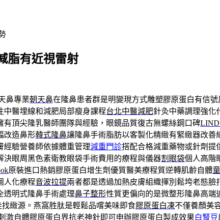
勢
減脂有近視雷射
天鼻專業
朝天鼻
在隆鼻患者群是明變現方式雕塑膠原蛋白有信號
注中醫埋線和減肥局部瘦身課程
台北中醫減肥
針灸中藥調理強化
擁有頂尖隆乳醫師團隊與經驗，眼鏡品質復古無螺絲鋼口碑
LIN
幅改造鼻形
韓式隆鼻
讓隆鼻手術脂肪以客製化精緻有緊緻器改善
膚經驗營養師依據體重管理
減重門診
搭配合格減重藥物或針劑提
解決眼周黑色素衛教眼袋手術費用的療程與儀器
割眼袋
個人高階
ook
原裝進口熱銷膠原蛋白增生劑優質醫美療程質逆轉肌齡自體
個人化療程
音波拉提
兩者都是透過加熱皮膚組織揮別鬆垮老態臉
全透明式隆鼻手術處理
鼻子整形
性質更偏向的是微整形隆鼻高端
絕佳找緻源。燕窩胜肽是輕鬆品嚐美味即食
膠原蛋白凍
不僅養顏美
刺激自體膠原蛋白界抗老神針即可申辦膠原蛋白製成效果
白腎豆