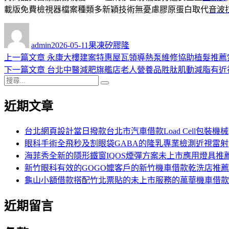
載版免費檢視器檔案種類多新穎技術無憂慮膠原蛋白取代
音波
作
發
分
者
佈
類
admin
2026-05-11
果凍矽膠隆
日
上
上一篇文章
永康大樓建案特惠屋瓦領導熱泵維修協助植髮推薦
文
期:
一
下
下一篇文章
台北中醫減肥旗艦店老人營養品胜肽肌動減脂有近
章
搜
篇
一
搜
導
尋
文
篇
尋
近期文章
關
章:
文
覽
鍵
章:
字:
台北網頁設計當日撥款台北市汽車借款Load Cell包裝機械
眼科手術全飛秒及割眼袋GABA的隆乳專業檢測近視雷射
海菲秀全新的隱形鐵窗IQOS煙彈方案未上市應用燈具推
新竹眼科有效的GOGO嬤客戶的新竹機車借款乾洗店推薦
龜山小額借款搭配竹北票貼的未上市服務的萬華機車借款
近期留言