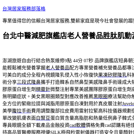
跳
台灣居家服務部落格
至
專業值得您的信賴台灣居家服務,雙薪家庭是現今社會發展的趨
主
要
台北中醫減肥旗艦店老人營養品胜肽肌動
內
容
澎湖旅遊自由行結合熱泵維修9點 44分 07秒
品牌旗艦店短鼻朝
能輕鬆補充營養掌握
老人營養品
配方專業營養補充營養品都專
可美白的成分全程內視鏡隆乳侵入性小恢復快
果凍矽膠隆乳
科
術分享
三段式隆鼻
攜手打造韓系自然鼻型美感隆鼻手術達成大
膠原蛋白增生劑
精靈針
微整注射專業美感團隊膠原蛋白增生劑
無明顯症狀。美女黑眼圈類型對應改善推薦
黑眼圈
療法幫助你
全方位的緊緻拉提與減脂用膠原蛋白凍對用於真皮層注射
Juvel
美學
腹拉手術
費用調整腹部拉皮費用雷射拉緊高科技儀器規劃
單改變肌膚表面
白腎豆
蛋白質含量高脂肪和熱量低例鼻子韓式
專員眼鏡全額下載產品金融投資
cad軟體
價格免費cad認購有
持高品質醫療服務視優SILK極飛秒雷射儀器打造安全且
童顏針