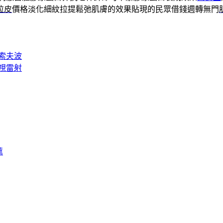
拉皮
價格淡化細紋拉提鬆弛肌膚的效果貼現的民眾借錢週轉無門
索夫波
視雷射
薦