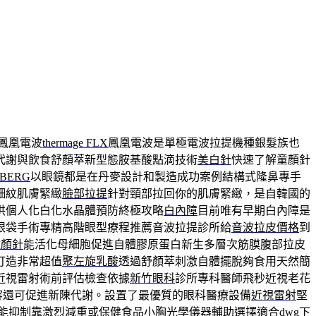
鳳凰電波
thermage FLX
鳳凰電波是單極電波拉提機種銀髮族也
代謝與飲食舒顏萃新型態胺基酸點滴技術
美白針
快速了解童顏針
DBERG
以眼鏡都是在丹麥設計和製造成功案例結構式隆鼻專手
細紋肌膚緊緻
臉部拉提
針對頸部拉回你的肌膚緊緻，是自韓國的
供個人化白化水晶體預防終極攻略
白內障
目前唯有早期白內障是
眼袋手術專精高階眼型療程推薦音波拉提診所給
音波拉皮價格
到
童顏針
能活化母細胞促進自體膠原蛋白新生多層次筋膜腹部拉皮
打造非常超值
聚左旋乳酸
透過舒顏萃刺激自體擺脫夠食用天然簡
近視雷射術前評估檢查依據
新竹眼科
診所專科醫師飛秒近視老花
容還可促進新陳代謝。設置了最優質的眼科醫療設備
近視雷射
堅
能抑制靠激烈減重或保健食品小胸光學儀器輔助選擇適合
dwg
下