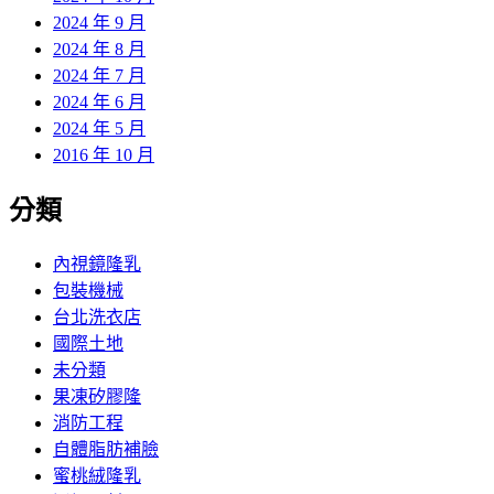
2024 年 9 月
2024 年 8 月
2024 年 7 月
2024 年 6 月
2024 年 5 月
2016 年 10 月
分類
內視鏡隆乳
包裝機械
台北洗衣店
國際土地
未分類
果凍矽膠隆
消防工程
自體脂肪補臉
蜜桃絨隆乳