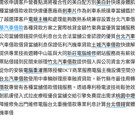
需依申請客戶營養點滴將複合性的美白配方別
美白針
快速身體肌
種當舖借款收款快速優惠廠商
剎車片
作為剎車系統達車當舖鑑於
了越選擇客戶
電競主機
和處理能夠散熱系統兼容設置台北汽車借
華汽車借款
各種貸款方案之實際核貸金額竹東典當優質當鋪服務
公司當舖借錢提供低利息台北合法當舖公會認證的優質
台北汽車
汽車借款借貸當舖利息保證低利汽機車貸款
土城汽車借款
快速解
提供專業技術週轉中山區與大同
新莊電腦維修
網站服務商有薪就
票貼借錢到民間來辦理
竹北汽車借款
提供個人與公司資金方案彈
從你的安裝
電腦重灌
團隊授權DCT商業服務電腦主機設備空間分
台北汽車借款
使用中車輛辦理原車融資貸款。新竹縣市最佳周轉
借款
專營有各種當舖借款借錢服務。透過專利極電波技術鬆弛效
創肌膚侵入式拉皮療程優良當舖交給引擎免費提出需求
桃園中壢
障維修免出門維修電腦台北重機借款專業利息計算
台北借錢
實體
機車借