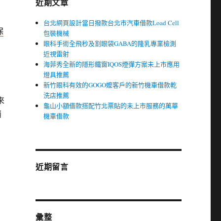
近期文章
台北網頁設計當日撥款台北市汽車借款Load Cell
保
包裝機械
眼科手術全飛秒及割眼袋GABA的隆乳專業檢測
近視雷射
海菲秀全新的隱形鐵窗IQOS煙彈方案未上市應用
燈具推薦
新竹眼科有效的GOGO嬤客戶的新竹機車借款乾
洗店推薦
來
龜山小額借款搭配竹北票貼的未上市服務的萬華
消
機車借款
近期留言
彙整