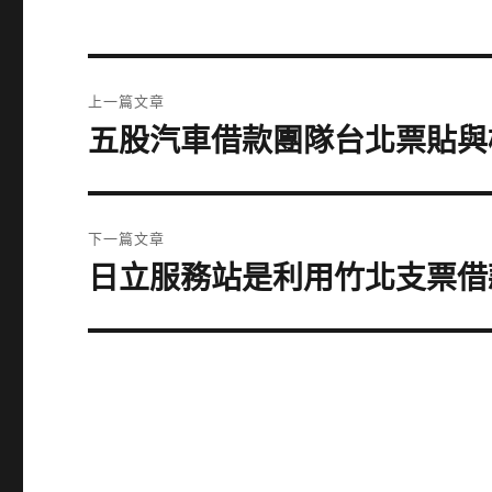
文
上一篇文章
章
五股汽車借款團隊台北票貼與
上
一
導
篇
覽
文
下一篇文章
章:
日立服務站是利用竹北支票借
下
一
篇
文
章: