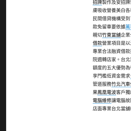
招牌
製作及安招牌
膚吸收營養美白各
民間借貸機構受到
款免留車要依據
萬
親切
竹東當舖
企業
借款
營業項目是以
專業合法融資借款
院週轉店家。台北
額度的五大優勢為
享門檻低資金需求
管道服務
竹北汽車
果
鳳凰電波
客戶獨
電腦維修
讓電腦故
店面專業台北當舖