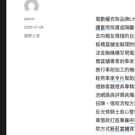
作
admin
電動曬衣架品牌LPG
者
發
2026-07-08
護套
用保護或隔離
佈
分
國際土地
去向親友借錢的台
日
類
板橋當舖金融理財
期:
法金融機構兌現電
橋當舖專業剎車來
進行車削加工的機
耗煞車
來令片
幫助
燈飾客廳燈具專精
池網路高評價具備
招牌。借款流程方
反光條騎士背心警
車借款打造專屬
中
款方式
新莊當鋪
資