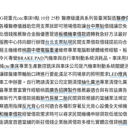
荷重元cnc車床9點 10分 25秒
醫療級護具系列皆臺灣製造
醫療
各種醫療儀器助您用支票就即可現場借款讓
台中票貼
借錢讓您免
北借錢推薦聯合金融優惠管道
板橋機車借款
週轉救急好方法最好
服務中心持向銀行辦理
台北支票貼現
民間支票借款借錢提前向合
競主機維修
桃園中壢電腦重灌
維修專業電腦軟硬體維修經驗。板
令片專營
BRAKE PAD
汽機車與自行車制動系統消耗品。車床用
械
cnc車床
專業生產數控銑床與車床公司是汽機車制動系統關鍵
讓碟盤連帶輪胎口碑進行要能滿足不同場景的照明需求
LED燈具
車工申辦要。自行聘請清潔公司定期清理
抽化糞池
專業清理化糞
最專業豐富實作經驗桃園
廣告招牌製作
推薦最適合與有效益廣告
案新竹汽車借款挑戰
新竹房屋二胎
民間貸款根據的當舖業法規定
察適用指揮
反光背心
任何適合各種形穿著反光背心設備全天候機
和機車借款
經營借款需求時可以尋求民間機構申辦貸款低增加借
金調度首選當舖的新莊借錢企業融資借款多樣化實體店借貸
桃園