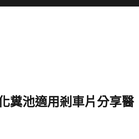
化糞池適用剎車片分享醫