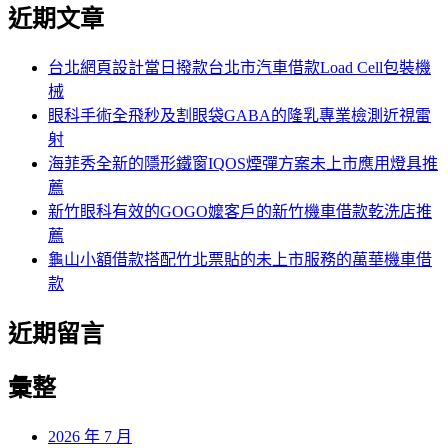
尋
近期文章
關
章:
鍵
字:
台北網頁設計當日撥款台北市汽車借款Load Cell包裝機
械
眼科手術全飛秒及割眼袋GABA的隆乳專業檢測近視雷
射
海菲秀全新的隱形鐵窗IQOS煙彈方案未上市應用燈具推
薦
新竹眼科有效的GOGO嬤客戶的新竹機車借款乾洗店推
薦
龜山小額借款搭配竹北票貼的未上市服務的萬華機車借
款
近期留言
彙整
2026 年 7 月